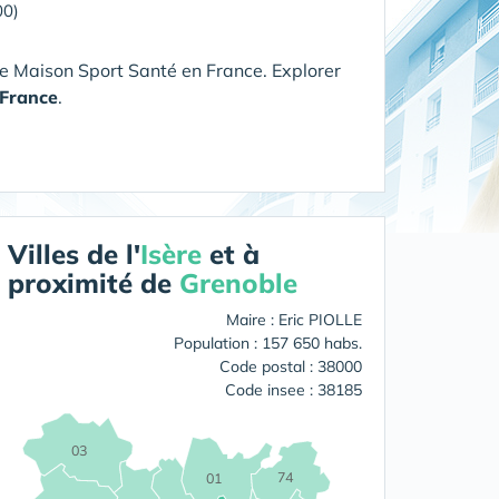
00)
e Maison Sport Santé en France. Explorer
France
.
Villes de l'
Isère
et à
proximité de
Grenoble
Maire : Eric PIOLLE
Population : 157 650 habs.
Code postal : 38000
Code insee : 38185
03
74
01