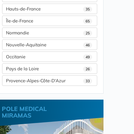
Hauts-de-France
35
Île-de-France
65
Normandie
25
Nouvelle-Aquitaine
46
Occitanie
49
Pays de la Loire
26
Provence-Alpes-Côte-D'Azur
33
POLE MEDICAL
MIRAMAS