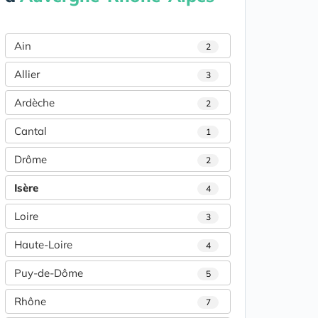
Ain
2
Allier
3
Ardèche
2
Cantal
1
Drôme
2
Isère
4
Loire
3
Haute-Loire
4
Puy-de-Dôme
5
Rhône
7