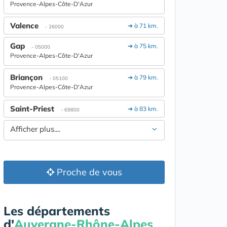
Provence-Alpes-Côte-D'Azur
Valence
➔ à 71 km.
- 26000
Gap
➔ à 75 km.
- 05000
Provence-Alpes-Côte-D'Azur
Briançon
➔ à 79 km.
- 05100
Provence-Alpes-Côte-D'Azur
Saint-Priest
➔ à 83 km.
- 69800
Afficher plus....
Proche de vous
Les départements
d'
Auvergne-Rhône-Alpes