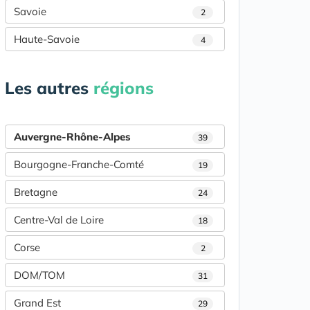
Savoie
2
Haute-Savoie
4
Les autres
régions
Auvergne-Rhône-Alpes
39
Bourgogne-Franche-Comté
19
Bretagne
24
Centre-Val de Loire
18
Corse
2
DOM/TOM
31
Grand Est
29