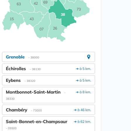
69
42
63
73
38
15
43
26
07
Grenoble
- 38000
Échirolles
➔ à 5 km.
- 38130
Eybens
➔ à 5 km.
- 38320
Montbonnot-Saint-Martin
➔ à 8 km.
-
38330
Chambéry
➔ à 46 km.
- 73000
Saint-Bonnet-en-Champsaur
➔ à 62 km.
- 05500