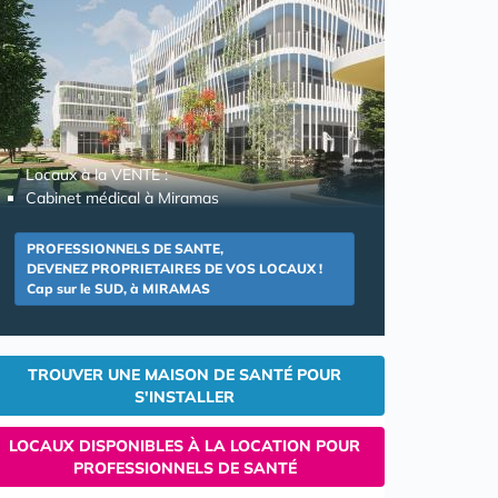
Locaux à la VENTE :
Cabinet médical à Miramas
PROFESSIONNELS DE SANTE,
DEVENEZ PROPRIETAIRES DE VOS LOCAUX !
Cap sur le SUD, à MIRAMAS
TROUVER UNE MAISON DE SANTÉ POUR
S'INSTALLER
LOCAUX DISPONIBLES À LA LOCATION POUR
PROFESSIONNELS DE SANTÉ