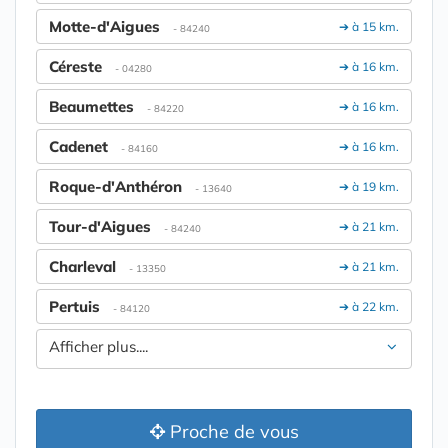
Motte-d'Aigues
➔ à 15 km.
- 84240
Céreste
➔ à 16 km.
- 04280
Beaumettes
➔ à 16 km.
- 84220
Cadenet
➔ à 16 km.
- 84160
Roque-d'Anthéron
➔ à 19 km.
- 13640
Tour-d'Aigues
➔ à 21 km.
- 84240
Charleval
➔ à 21 km.
- 13350
Pertuis
➔ à 22 km.
- 84120
Afficher plus....
Proche de vous