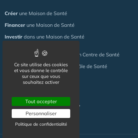
Créer
une Maison de Santé
Financer
une Maison de Santé
Investir
dans une Maison de Santé
Céder
une Maison
de Santé
ou un Centre de Santé
Ce site utilise des cookies
Terrain
pour création Maison / Pôle de Santé
et vous donne le contrôle
sur ceux que vous
souhaitez activer
FAQ
Tout accepter
C'est quoi une Maison de Santé ?
Personnaliser
Politique de confidentialité