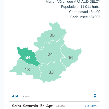
Maire : Véronique ARNAUD DELOY
Population : 11 011 habs.
Code postal : 84400
Code insee : 84003
05
04
84
06
13
83
Apt
- 84400
Saint-Saturnin-lès-Apt
➔ à 8 km.
- 84490