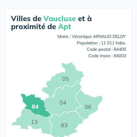
Villes de
Vaucluse
et à
proximité de
Apt
Maire : Véronique ARNAUD DELOY
Population : 11 011 habs.
Code postal : 84400
Code insee : 84003
05
04
84
06
13
83