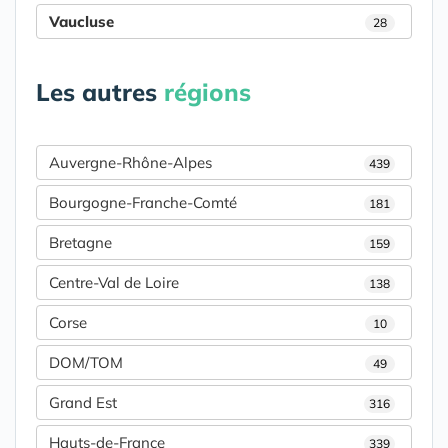
Vaucluse
28
Les autres
régions
Auvergne-Rhône-Alpes
439
Bourgogne-Franche-Comté
181
Bretagne
159
Centre-Val de Loire
138
Corse
10
DOM/TOM
49
Grand Est
316
Hauts-de-France
339