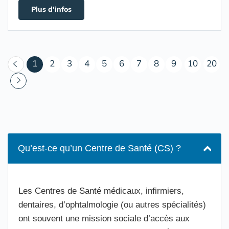
Plus d'infos
(courant)
1
2
3
4
5
6
7
8
9
10
20
Qu’est-ce qu’un Centre de Santé (CS) ?
Les Centres de Santé médicaux, infirmiers,
dentaires, d’ophtalmologie (ou autres spécialités)
ont souvent une mission sociale d’accès aux