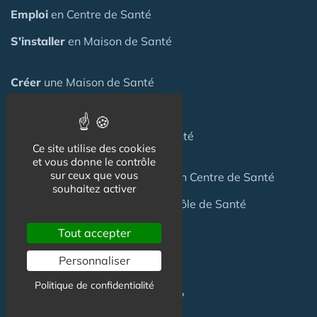
Emploi
en Centre de Santé
S'installer
en Maison de Santé
Créer
une Maison de Santé
Financer
une Maison de Santé
Investir
dans une Maison de Santé
Ce site utilise des cookies
et vous donne le contrôle
sur ceux que vous
Céder
une Maison
de Santé
ou un Centre de Santé
souhaitez activer
Terrain
pour création Maison / Pôle de Santé
Tout accepter
FAQ
Personnaliser
Politique de confidentialité
C'est quoi une Maison de Santé ?