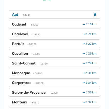
Apt
- 84400
Cadenet
➔ à 16 km.
- 84160
Charleval
➔ à 21 km.
- 13350
Pertuis
➔ à 22 km.
- 84120
Cavaillon
➔ à 29 km.
- 84300
Saint-Cannat
➔ à 29 km.
- 13760
Manosque
➔ à 31 km.
- 04100
Carpentras
➔ à 34 km.
- 84200
Salon-de-Provence
➔ à 36 km.
- 13300
Monteux
➔ à 37 km.
- 84170