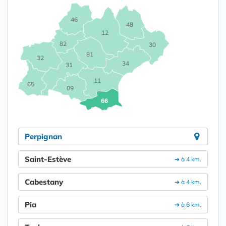
46
48
12
82
30
81
32
34
31
11
65
09
66
Perpignan
Saint-Estève
➔ à 4 km.
Cabestany
➔ à 4 km.
Pia
➔ à 6 km.