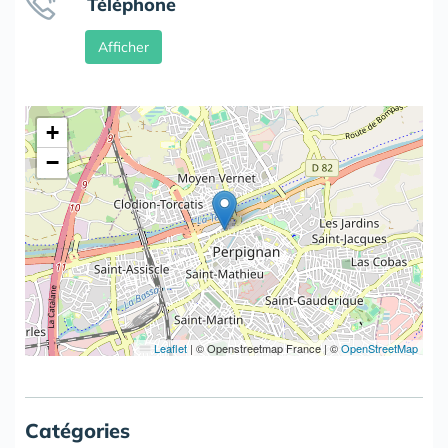
Téléphone
Afficher
+
−
Leaflet
|
© Openstreetmap France | ©
OpenStreetMap
Catégories