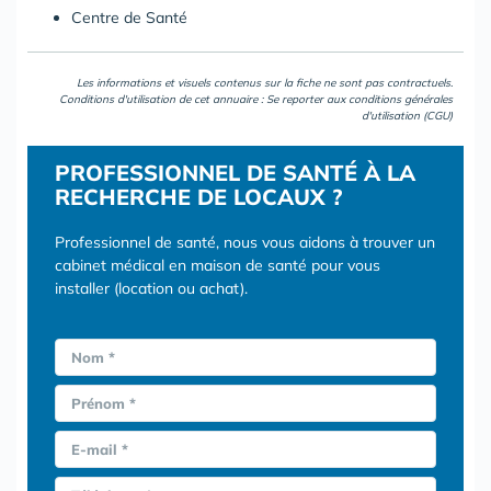
Centre de Santé
Les informations et visuels contenus sur la fiche ne sont pas contractuels.
Conditions d'utilisation de cet annuaire : Se reporter aux
conditions générales
d'utilisation (CGU)
PROFESSIONNEL DE SANTÉ À LA
RECHERCHE DE LOCAUX ?
Professionnel de santé, nous vous aidons à trouver un
cabinet médical en maison de santé pour vous
installer (location ou achat).
Nom *
Prénom *
E-mail *