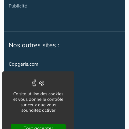
Publicité
Nos autres sites :
Capgeris.com
CapResidencesSeniors.com
Emploi-formation-sante.com
Ce site utilise des cookies
Seniorissimmo.com
et vous donne le contrôle
sur ceux que vous
Creche-et-naissance.com
souhaitez activer
Co-Living & Co-Working
Tout accepter