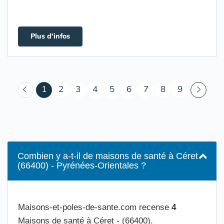
Plus d'infos
(courant)
1
2
3
4
5
6
7
8
9
Combien y a-t-il de maisons de santé à Céret
(66400) - Pyrénées-Orientales ?
Maisons-et-poles-de-sante.com recense
4
Maisons de santé à Céret - (66400).