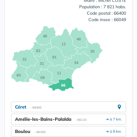
Maire : Michel COSTE
Population : 7 821 habs.
Code postal : 66400
Code insee : 66049
46
48
12
82
30
81
32
34
31
11
65
09
66
Céret
- 66400
Amélie-les-Bains-Palalda
➔ à 7 km.
- 66110
Boulou
➔ à 8 km.
- 66160