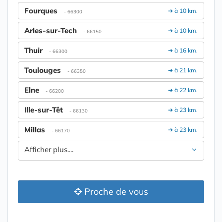
Fourques
➔ à 10 km.
- 66300
Arles-sur-Tech
➔ à 10 km.
- 66150
Thuir
➔ à 16 km.
- 66300
Toulouges
➔ à 21 km.
- 66350
Elne
➔ à 22 km.
- 66200
Ille-sur-Têt
➔ à 23 km.
- 66130
Millas
➔ à 23 km.
- 66170
Afficher plus....
Proche de vous