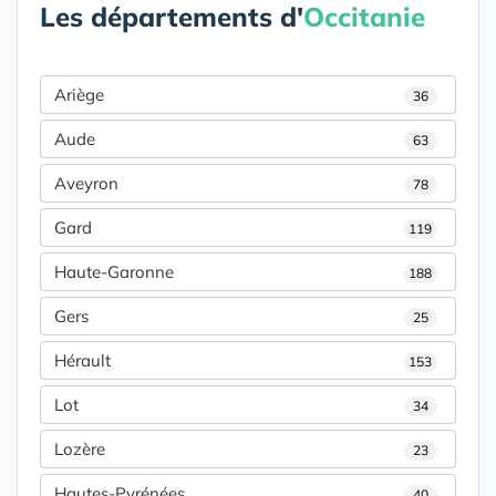
Les départements d'
Occitanie
Ariège
36
Aude
63
Aveyron
78
Gard
119
Haute-Garonne
188
Gers
25
Hérault
153
Lot
34
Lozère
23
Hautes-Pyrénées
40