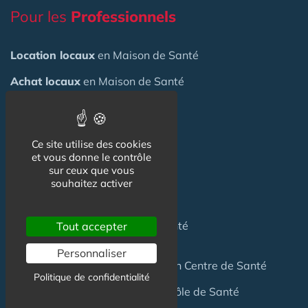
Pour les
Professionnels
Location locaux
en Maison de Santé
Achat locaux
en Maison de Santé
Emploi
en Centre de Santé
S'installer
en Maison de Santé
Ce site utilise des cookies
et vous donne le contrôle
sur ceux que vous
Créer
une Maison de Santé
souhaitez activer
Financer
une Maison de Santé
Investir
dans une Maison de Santé
Tout accepter
Personnaliser
Céder
une Maison
de Santé
ou un Centre de Santé
Politique de confidentialité
Terrain
pour création Maison / Pôle de Santé