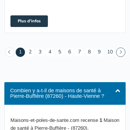
Plus d'infos
(courant)
1
2
3
4
5
6
7
8
9
10
Combien y a-t-il de maisons de santé à
Pierre-Buffière (87260) - Haute-Vienne ?
Maisons-et-poles-de-sante.com recense
1
Maison
de santé à Pierre-Buffière - (87260).