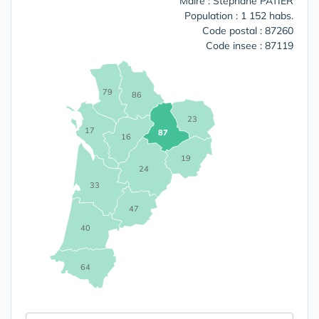
Maire : Stéphane PATIER
Population : 1 152 habs.
Code postal : 87260
Code insee : 87119
79
86
23
17
87
16
19
24
33
47
40
64