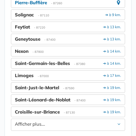
Pierre-Buffière
- 87260
Solignac
➔ à 9 km.
- 87110
Feytiat
➔ à 13 km.
- 87220
Geneytouse
➔ à 13 km.
- 87400
Nexon
➔ à 14 km.
- 87800
Saint-Germain-les-Belles
➔ à 14 km.
- 87380
Limoges
➔ à 17 km.
- 87000
Saint-Just-le-Martel
➔ à 19 km.
- 87590
Saint-Léonard-de-Noblat
➔ à 19 km.
- 87400
Croisille-sur-Briance
➔ à 19 km.
- 87130
Afficher plus....