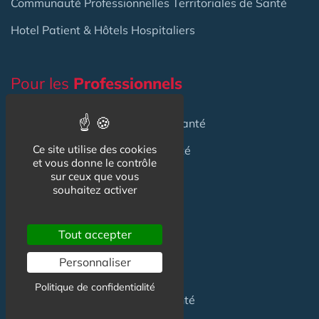
Communauté Professionnelles Territoriales de Santé
Hotel Patient & Hôtels Hospitaliers
Pour les
Professionnels
Location locaux
en Maison de Santé
Ce site utilise des cookies
Achat locaux
en Maison de Santé
et vous donne le contrôle
sur ceux que vous
Emploi
en Centre de Santé
souhaitez activer
S'installer
en Maison de Santé
Tout accepter
Créer
une Maison de Santé
Personnaliser
Financer
une Maison de Santé
Politique de confidentialité
Investir
dans une Maison de Santé