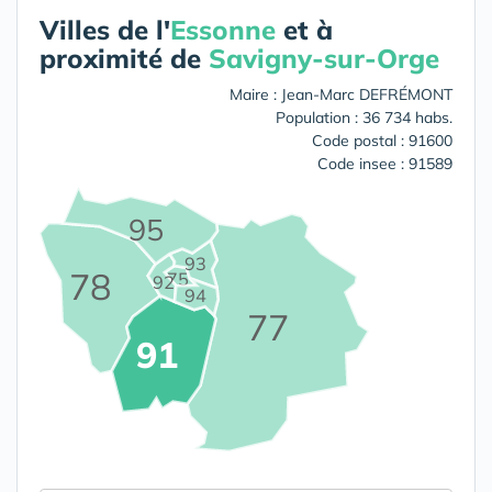
Villes de l'
Essonne
et à
proximité de
Savigny-sur-Orge
Maire : Jean-Marc DEFRÉMONT
Population : 36 734 habs.
Code postal : 91600
Code insee : 91589
95
93
78
75
92
94
77
91