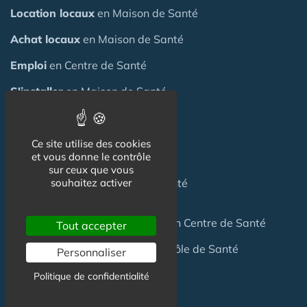
Location locaux
en Maison de Santé
Achat locaux
en Maison de Santé
Emploi
en Centre de Santé
S'installer
en Maison de Santé
Créer
une Maison de Santé
Ce site utilise des cookies
Financer
une Maison de Santé
et vous donne le contrôle
sur ceux que vous
Investir
dans une Maison de Santé
souhaitez activer
Céder
une Maison
de Santé
ou un Centre de Santé
Tout accepter
Terrain
pour création Maison / Pôle de Santé
Personnaliser
Politique de confidentialité
FAQ