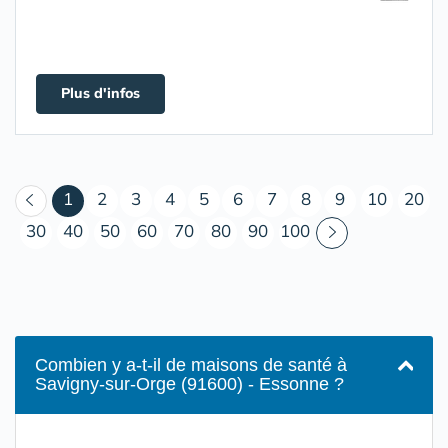
Plus d'infos
(courant)
1
2
3
4
5
6
7
8
9
10
20
30
40
50
60
70
80
90
100
Combien y a-t-il de maisons de santé à
Savigny-sur-Orge (91600) - Essonne ?