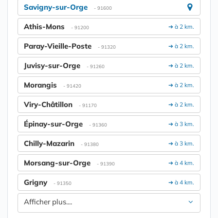
Savigny-sur-Orge
- 91600
Athis-Mons
➔ à 2 km.
- 91200
Paray-Vieille-Poste
➔ à 2 km.
- 91320
Juvisy-sur-Orge
➔ à 2 km.
- 91260
Morangis
➔ à 2 km.
- 91420
Viry-Châtillon
➔ à 2 km.
- 91170
Épinay-sur-Orge
➔ à 3 km.
- 91360
Chilly-Mazarin
➔ à 3 km.
- 91380
Morsang-sur-Orge
➔ à 4 km.
- 91390
Grigny
➔ à 4 km.
- 91350
Afficher plus....