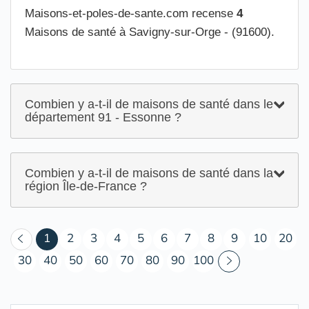
Maisons-et-poles-de-sante.com recense
4
Maisons de santé à Savigny-sur-Orge - (91600).
Combien y a-t-il de maisons de santé dans le
département 91 - Essonne ?
Combien y a-t-il de maisons de santé dans la
région Île-de-France ?
(courant)
1
2
3
4
5
6
7
8
9
10
20
30
40
50
60
70
80
90
100