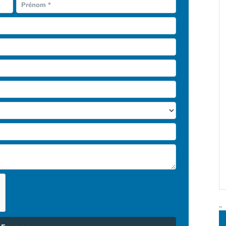
Prénom *
..