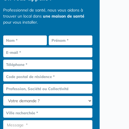
Professionnel de santé, nous vous aidons à
trouver un local dans
une maison de santé
pour vous installer.
Nom *
Prénom *
E-mail *
Téléphone *
Code postal de résidence *
Profession, Société ou Collectivité
Ville recherchée *