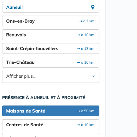
Auneuil
Ons-en-Bray
➔ à 7 km.
Beauvais
➔ à 10 km.
Saint-Crépin-Ibouvillers
➔ à 13 km.
Trie-Château
➔ à 16 km.
Afficher plus....
PRÉSENCE À AUNEUIL ET À PROXIMITÉ
Maisons de Santé
➔ à 50 km.
Centres de Santé
➔ à 10 km.