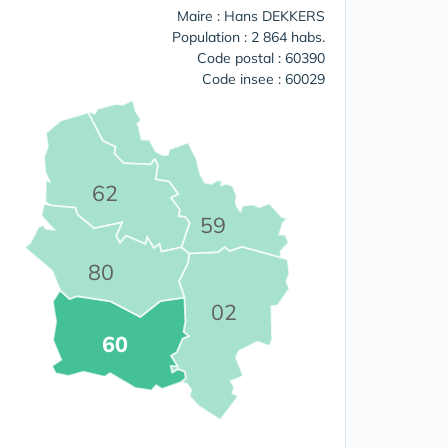
Maire : Hans DEKKERS
Population : 2 864 habs.
Code postal : 60390
Code insee : 60029
62
59
80
02
60