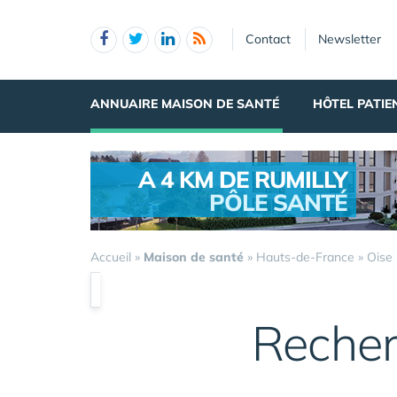
Panneau de gestion des cookies
Contact
Newsletter
ANNUAIRE MAISON DE SANTÉ
HÔTEL PATIE
A 4 KM DE RUMILLY
PÔLE SANTÉ
.
Accueil
»
Maison de santé
»
Hauts-de-France
»
Oise
Recher