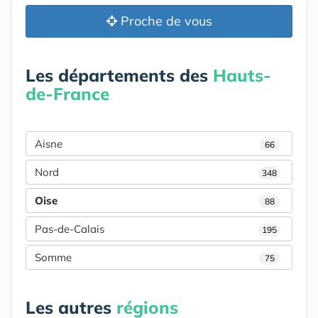
Proche de vous
Les départements des
Hauts-
de-France
Aisne
66
Nord
348
Oise
88
Pas-de-Calais
195
Somme
75
Les autres
régions