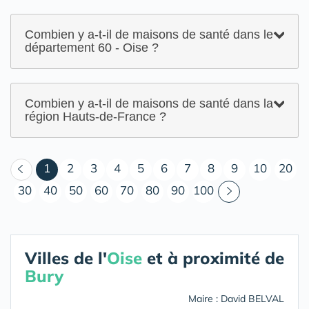
Combien y a-t-il de maisons de santé dans le
département 60 - Oise ?
Combien y a-t-il de maisons de santé dans la
région Hauts-de-France ?
(courant)
1
2
3
4
5
6
7
8
9
10
20
30
40
50
60
70
80
90
100
Villes de l'
Oise
et à proximité de
Bury
Maire : David BELVAL