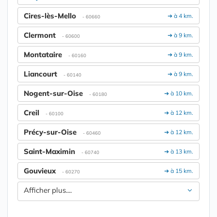
Cires-lès-Mello
➔ à 4 km.
- 60660
Clermont
➔ à 9 km.
- 60600
Montataire
➔ à 9 km.
- 60160
Liancourt
➔ à 9 km.
- 60140
Nogent-sur-Oise
➔ à 10 km.
- 60180
Creil
➔ à 12 km.
- 60100
Précy-sur-Oise
➔ à 12 km.
- 60460
Saint-Maximin
➔ à 13 km.
- 60740
Gouvieux
➔ à 15 km.
- 60270
Afficher plus....