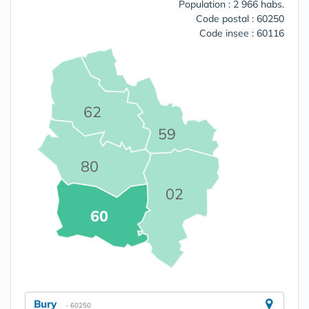
Population : 2 966 habs.
Code postal : 60250
Code insee : 60116
62
59
80
02
60
Bury
- 60250