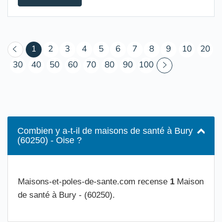
(courant)
1
2
3
4
5
6
7
8
9
10
20
30
40
50
60
70
80
90
100
Combien y a-t-il de maisons de santé à Bury
(60250) - Oise ?
Maisons-et-poles-de-sante.com recense
1
Maison
de santé à Bury - (60250).