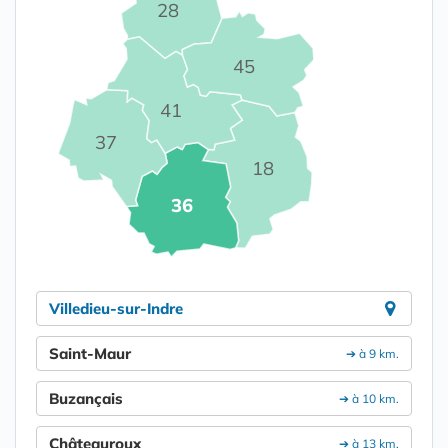
28
45
41
37
18
36
Villedieu-sur-Indre
Saint-Maur
➔ à 9 km.
Buzançais
➔ à 10 km.
Châteauroux
➔ à 13 km.