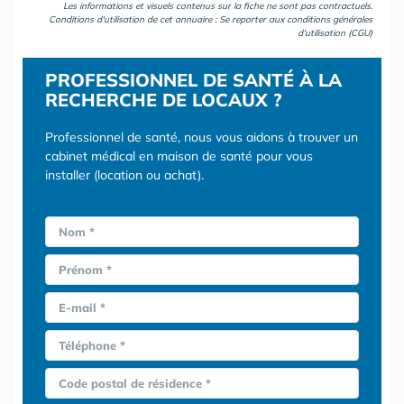
Les informations et visuels contenus sur la fiche ne sont pas contractuels.
Conditions d'utilisation de cet annuaire : Se reporter aux
conditions générales
d'utilisation (CGU)
PROFESSIONNEL DE SANTÉ À LA
RECHERCHE DE LOCAUX ?
Professionnel de santé, nous vous aidons à trouver un
cabinet médical en maison de santé pour vous
installer (location ou achat).
Nom *
Prénom *
E-mail *
Téléphone *
Code postal de résidence *