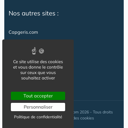
Nos autres sites :
Capgeris.com
CapResidencesSeniors.com
Emploi-formation-sante.com
Ce site utilise des cookies
Seniorissimmo.com
et vous donne le contrôle
sur ceux que vous
Creche-et-naissance.com
souhaitez activer
Co-Living & Co-Working
Tout accepter
Personnaliser
© Maisons-et-poles-de-sante.com 2026 - Tous droits
Politique de confidentialité
réservés. //
Gestion des cookies