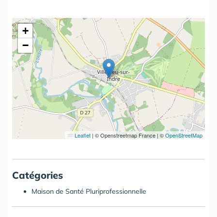
+
−
Leaflet
|
© Openstreetmap France | ©
OpenStreetMap
Catégories
Maison de Santé Pluriprofessionnelle