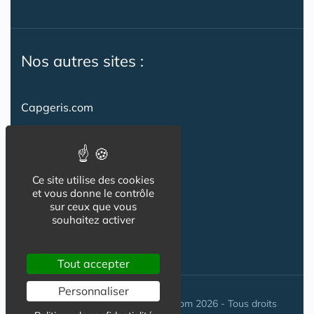
Nos autres sites :
Capgeris.com
CapResidencesSeniors.com
Emploi-formation-sante.com
Ce site utilise des cookies
Seniorissimmo.com
et vous donne le contrôle
sur ceux que vous
Creche-et-naissance.com
souhaitez activer
Co-Living & Co-Working
Tout accepter
Personnaliser
© Maisons-et-poles-de-sante.com 2026 - Tous droits