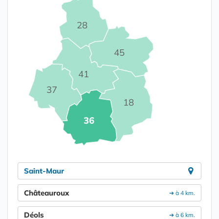
28
45
41
37
18
36
Saint-Maur
Châteauroux
➔ à 4 km.
Déols
➔ à 6 km.