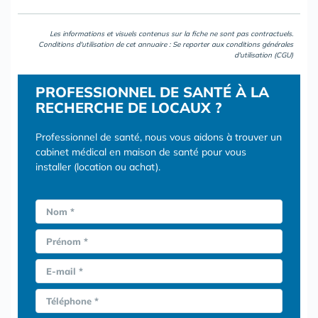
Les informations et visuels contenus sur la fiche ne sont pas contractuels.
Conditions d'utilisation de cet annuaire : Se reporter aux
conditions générales
d'utilisation (CGU)
PROFESSIONNEL DE SANTÉ À LA
RECHERCHE DE LOCAUX ?
Professionnel de santé, nous vous aidons à trouver un
cabinet médical en maison de santé pour vous
installer (location ou achat).
Nom *
Prénom *
E-mail *
Téléphone *