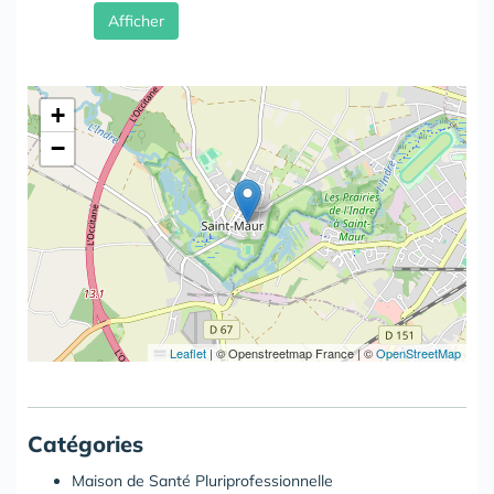
Afficher
+
−
Leaflet
|
© Openstreetmap France | ©
OpenStreetMap
Catégories
Maison de Santé Pluriprofessionnelle