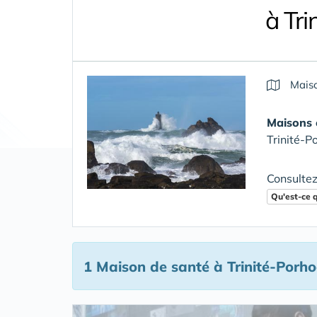
à Tr
Maiso
Maisons 
Trinité-P
Consultez
Qu'est-ce 
1 Maison de santé
à Trinité-Porho