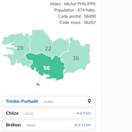
Maire : Michel PHILIPPE
Population : 674 habs.
Code postal : 56490
Code insee : 56257
29
22
35
56
Trinité-Porhoët
- 56490
Chèze
➔ à 9 km.
- 22210
Bréhan
➔ à 11 km.
- 56580