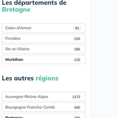
Les départements de
Bretagne
Cotes-d'Armor
81
Finistère
124
Ille-et-Vilaine
160
Morbihan
115
Les autres
régions
Auvergne-Rhône-Alpes
1173
Bourgogne-Franche-Comté
445
Bretagne
480