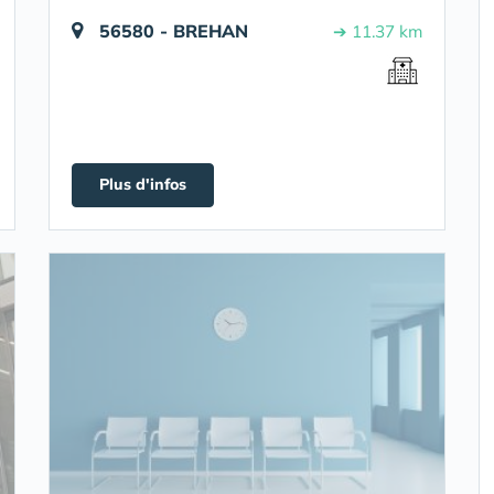
56580 - BREHAN
➔ 11.37 km
Plus d'infos