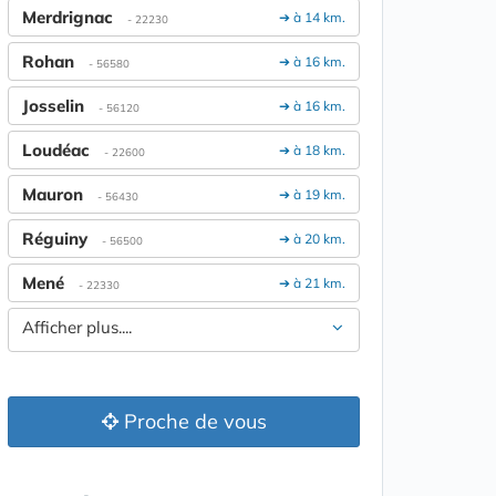
Merdrignac
➔ à 14 km.
- 22230
Rohan
➔ à 16 km.
- 56580
Josselin
➔ à 16 km.
- 56120
Loudéac
➔ à 18 km.
- 22600
Mauron
➔ à 19 km.
- 56430
Réguiny
➔ à 20 km.
- 56500
Mené
➔ à 21 km.
- 22330
Afficher plus....
Proche de vous