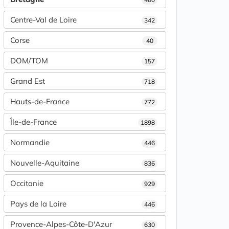
Centre-Val de Loire
342
Corse
40
DOM/TOM
157
Grand Est
718
Hauts-de-France
772
Île-de-France
1898
Normandie
446
Nouvelle-Aquitaine
836
Occitanie
929
Pays de la Loire
446
Provence-Alpes-Côte-D'Azur
630