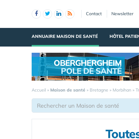
Panneau de gestion des cookies
Contact
Newsletter
ANNUAIRE MAISON DE SANTÉ
HÔTEL PATIE
OBERGHERGHEIM
POLE DE SANTÉ
.
Accueil
»
Maison de santé
»
Bretagne
»
Morbihan
»
T
Toutes