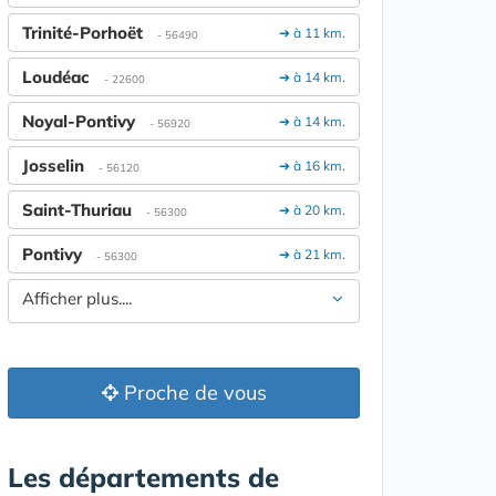
Trinité-Porhoët
➔ à 11 km.
- 56490
Loudéac
➔ à 14 km.
- 22600
Noyal-Pontivy
➔ à 14 km.
- 56920
Josselin
➔ à 16 km.
- 56120
Saint-Thuriau
➔ à 20 km.
- 56300
Pontivy
➔ à 21 km.
- 56300
Afficher plus....
Proche de vous
Les départements de