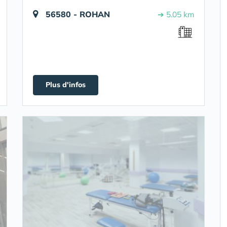
56580 - ROHAN
➔ 5.05 km
Plus d'infos