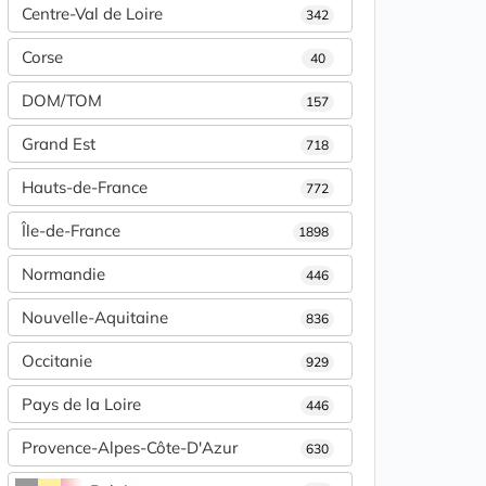
Centre-Val de Loire
342
Corse
40
DOM/TOM
157
Grand Est
718
Hauts-de-France
772
Île-de-France
1898
Normandie
446
Nouvelle-Aquitaine
836
Occitanie
929
Pays de la Loire
446
Provence-Alpes-Côte-D'Azur
630