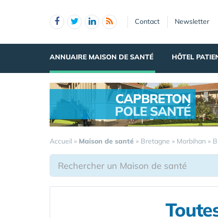
Panneau de gestion des cookies
Contact
Newsletter
ANNUAIRE MAISON DE SANTÉ
HÔTEL PATIE
CAPBRETON
POLE SANTÉ
.
Accueil
»
Maison de santé
»
Bretagne
»
Morbihan
»
B
Toutes