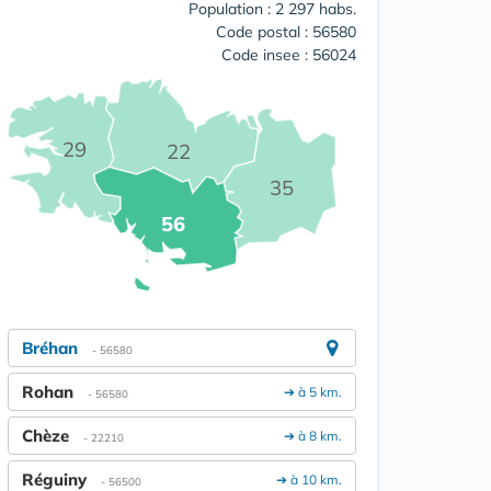
Population : 2 297 habs.
Code postal : 56580
Code insee : 56024
29
22
35
56
Bréhan
- 56580
Rohan
➔ à 5 km.
- 56580
Chèze
➔ à 8 km.
- 22210
Réguiny
➔ à 10 km.
- 56500