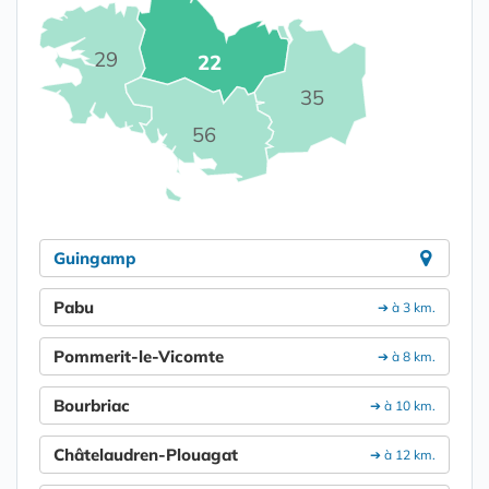
29
22
35
56
Guingamp
Pabu
➔ à 3 km.
Pommerit-le-Vicomte
➔ à 8 km.
Bourbriac
➔ à 10 km.
Châtelaudren-Plouagat
➔ à 12 km.