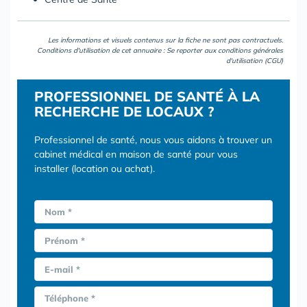
Les informations et visuels contenus sur la fiche ne sont pas contractuels.
Conditions d'utilisation de cet annuaire : Se reporter aux
conditions générales
d'utilisation (CGU)
PROFESSIONNEL DE SANTÉ À LA
RECHERCHE DE LOCAUX ?
Professionnel de santé, nous vous aidons à trouver un
cabinet médical en maison de santé pour vous
installer (location ou achat).
Nom *
Prénom *
E-mail *
Téléphone *