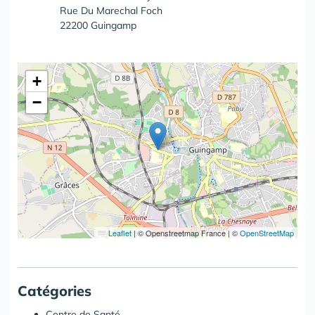
Rue Du Marechal Foch
22200 Guingamp
+
−
Leaflet
|
© Openstreetmap France | ©
OpenStreetMap
Catégories
Centre de Santé