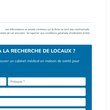
Les informations et visuels contenus sur la fiche ne sont pas contractuels.
isation de cet annuaire : Se reporter aux
conditions générales d'utilisation (CGU)
À LA RECHERCHE DE LOCAUX ?
rouver un cabinet médical en maison de santé pour
Prénom *