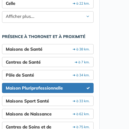
Celle
➔ à 22 km.
Afficher plus....
PRÉSENCE À THORONET ET À PROXIMITÉ
Maisons de Santé
➔ à 38 km.
Centres de Santé
➔ à 7 km.
Pôle de Santé
➔ à 34 km.
Maison Pluriprofessionnelle
Maisons Sport Santé
➔ à 33 km.
Maisons de Naissance
➔ à 62 km.
Centres de Soins et de
➔ à 75 km.