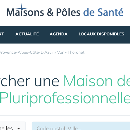
NT
ACTUALITÉ
AGENDA
LOCAUX DISPONIBLES
Provence-Alpes-Côte-D'Azur
»
Var
»
Thoronet
cher une
Maison d
Pluriprofessionnell
nnelles