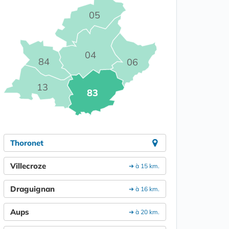
05
04
84
06
13
83
Thoronet
Villecroze
➔ à 15 km.
Draguignan
➔ à 16 km.
Aups
➔ à 20 km.