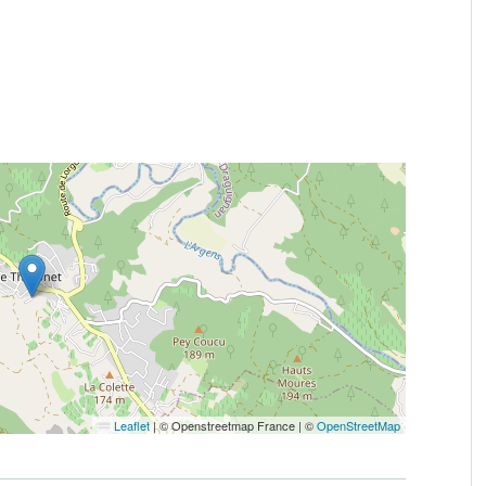
Leaflet
|
© Openstreetmap France | ©
OpenStreetMap