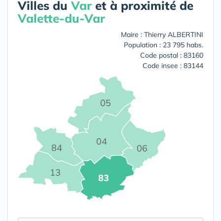
Villes du
Var
et à proximité de
Valette-du-Var
Maire : Thierry ALBERTINI
Population : 23 795 habs.
Code postal : 83160
Code insee : 83144
05
04
84
06
13
83