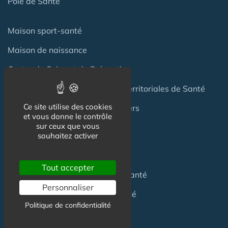
Pôle de Santé
Maison sport-santé
Maison de naissance
Centre de Soins et de Prévention
Communauté Professionnelles Territoriales de Santé
Ce site utilise des cookies
Hotel Patient & Hôtels Hospitaliers
et vous donne le contrôle
sur ceux que vous
souhaitez activer
Pour les
Professionnels
Tout accepter
Location locaux
en Maison de Santé
Personnaliser
Achat locaux
en Maison de Santé
Politique de confidentialité
Emploi
en Centre de Santé