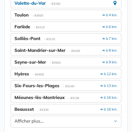
Valette-du-Var
- 83160
Toulon
➔ à 4 km.
- 83000
Farlède
➔ à 6 km.
- 83210
Solliès-Pont
➔ à 7 km.
- 83210
Saint-Mandrier-sur-Mer
➔ à 8 km.
- 83430
Seyne-sur-Mer
➔ à 9 km.
- 83500
Hyères
➔ à 12 km.
- 83400
Six-Fours-les-Plages
➔ à 13 km.
- 83140
Méounes-lès-Montrieux
➔ à 16 km.
- 83136
Beausset
➔ à 16 km.
- 83330
Afficher plus....