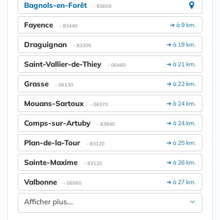
Bagnols-en-Forêt
- 83600
Fayence
➔ à 9 km.
- 83440
Draguignan
➔ à 19 km.
- 83300
Saint-Vallier-de-Thiey
➔ à 21 km.
- 06460
Grasse
➔ à 22 km.
- 06130
Mouans-Sartoux
➔ à 24 km.
- 06370
Comps-sur-Artuby
➔ à 24 km.
- 83840
Plan-de-la-Tour
➔ à 25 km.
- 83120
Sainte-Maxime
➔ à 26 km.
- 83120
Valbonne
➔ à 27 km.
- 06560
Afficher plus....