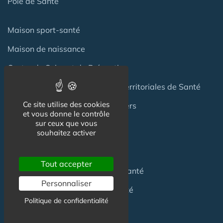
Pôle de Santé
Maison sport-santé
Maison de naissance
Centre de Soins et de Prévention
Communauté Professionnelles Territoriales de Santé
Ce site utilise des cookies
Hotel Patient & Hôtels Hospitaliers
et vous donne le contrôle
sur ceux que vous
souhaitez activer
Pour les
Professionnels
Tout accepter
Location locaux
en Maison de Santé
Personnaliser
Achat locaux
en Maison de Santé
Politique de confidentialité
Emploi
en Centre de Santé