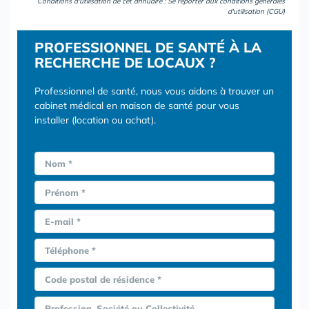
Conditions d'utilisation de cet annuaire : Se reporter aux
conditions générales
d'utilisation (CGU)
PROFESSIONNEL DE SANTÉ À LA
RECHERCHE DE LOCAUX ?
Professionnel de santé, nous vous aidons à trouver un
cabinet médical en maison de santé pour vous
installer (location ou achat).
Nom *
Prénom *
E-mail *
Téléphone *
Code postal de résidence *
Profession, Société ou Collectivité