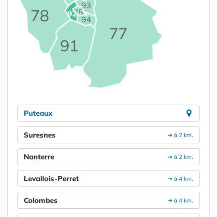
93
78
75
92
94
77
91
Puteaux
Suresnes
➔ à 2 km.
Nanterre
➔ à 2 km.
Levallois-Perret
➔ à 4 km.
Colombes
➔ à 4 km.