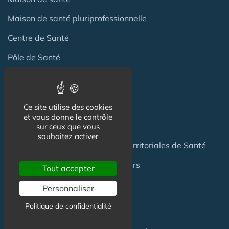
Maison de santé pluriprofessionnelle
Centre de Santé
Pôle de Santé
Maison sport-santé
Maison de naissance
Ce site utilise des cookies
et vous donne le contrôle
Centre de Soins et de Prévention
sur ceux que vous
souhaitez activer
Communauté Professionnelles Territoriales de Santé
Hotel Patient & Hôtels Hospitaliers
Tout accepter
Personnaliser
Pour les
Professionnels
Politique de confidentialité