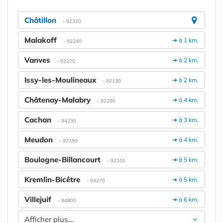
Châtillon
- 92320
Malakoff
➔ à 1 km.
- 92240
Vanves
➔ à 2 km.
- 92170
Issy-les-Moulineaux
➔ à 2 km.
- 92130
Châtenay-Malabry
➔ à 4 km.
- 92290
Cachan
➔ à 3 km.
- 94230
Meudon
➔ à 4 km.
- 92190
Boulogne-Billancourt
➔ à 5 km.
- 92100
Kremlin-Bicêtre
➔ à 5 km.
- 94270
Villejuif
➔ à 6 km.
- 94800
Afficher plus....