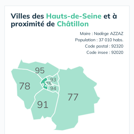
Villes des
Hauts-de-Seine
et à
proximité de
Châtillon
Maire : Nadège AZZAZ
Population : 37 010 habs.
Code postal : 92320
Code insee : 92020
95
93
78
75
92
94
77
91