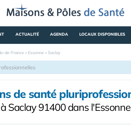
NT
ACTUALITÉ
AGENDA
LOCAUX DISPONIBLES
Île-de-France
»
Essonne
»
Saclay
s de santé pluriprofessio
à Saclay 91400 dans l'Essonne