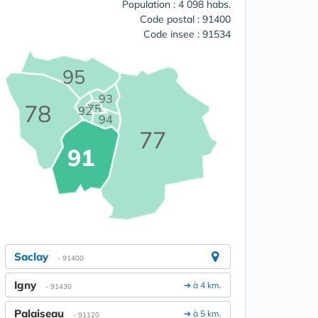
Population : 4 098 habs.
Code postal : 91400
Code insee : 91534
95
93
78
75
92
94
77
91
Saclay
- 91400
Igny
➔ à 4 km.
- 91430
Palaiseau
➔ à 5 km.
- 91120