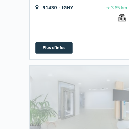
91430 - IGNY
➔ 3.65 km
Plus d'infos