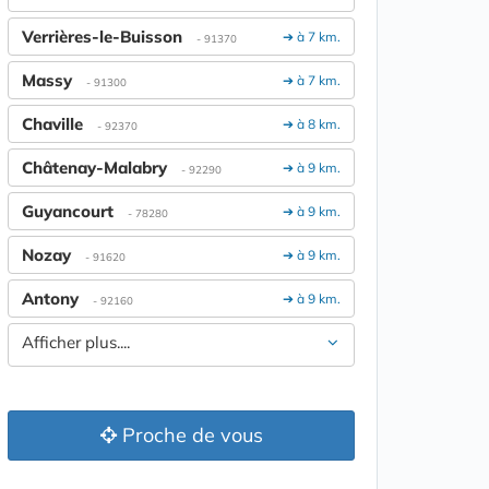
Verrières-le-Buisson
➔ à 7 km.
- 91370
Massy
➔ à 7 km.
- 91300
Chaville
➔ à 8 km.
- 92370
Châtenay-Malabry
➔ à 9 km.
- 92290
Guyancourt
➔ à 9 km.
- 78280
Nozay
➔ à 9 km.
- 91620
Antony
➔ à 9 km.
- 92160
Afficher plus....
Proche de vous