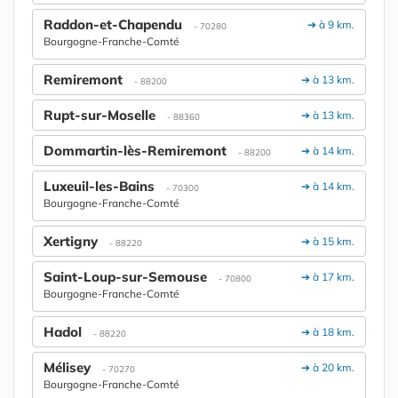
Raddon-et-Chapendu
➔ à 9 km.
- 70280
Bourgogne-Franche-Comté
Remiremont
➔ à 13 km.
- 88200
Rupt-sur-Moselle
➔ à 13 km.
- 88360
Dommartin-lès-Remiremont
➔ à 14 km.
- 88200
Luxeuil-les-Bains
➔ à 14 km.
- 70300
Bourgogne-Franche-Comté
Xertigny
➔ à 15 km.
- 88220
Saint-Loup-sur-Semouse
➔ à 17 km.
- 70800
Bourgogne-Franche-Comté
Hadol
➔ à 18 km.
- 88220
Mélisey
➔ à 20 km.
- 70270
Bourgogne-Franche-Comté