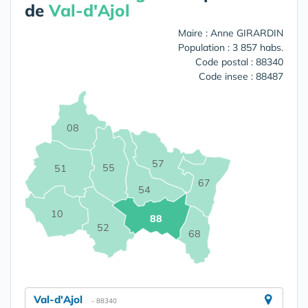
de
Val-d'Ajol
Maire : Anne GIRARDIN
Population : 3 857 habs.
Code postal : 88340
Code insee : 88487
08
57
55
51
67
54
10
88
52
68
Val-d'Ajol
- 88340