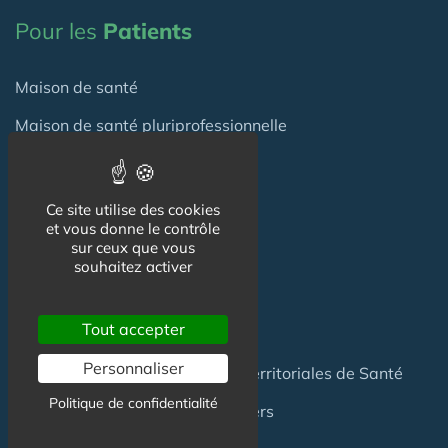
Pour les
Patients
Maison de santé
Maison de santé pluriprofessionnelle
Centre de Santé
Pôle de Santé
Ce site utilise des cookies
et vous donne le contrôle
sur ceux que vous
Maison sport-santé
souhaitez activer
Maison de naissance
Tout accepter
Centre de Soins et de Prévention
Personnaliser
Communauté Professionnelles Territoriales de Santé
Politique de confidentialité
Hotel Patient & Hôtels Hospitaliers