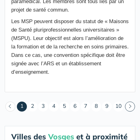
paramédical. Les membres sont tous liés par un
projet de santé commun.
Les MSP peuvent disposer du statut de « Maisons
de Santé pluriprofessionnelles universitaires »
(MSPU). Leur objectif est alors l’amélioration de
la formation et de la recherche en soins primaires.
Dans ce cas, une convention spécifique doit être
signée avec l’ARS et un établissement
d’enseignement.
(courant)
1
2
3
4
5
6
7
8
9
10
Villes des
Vosges
et à proximité