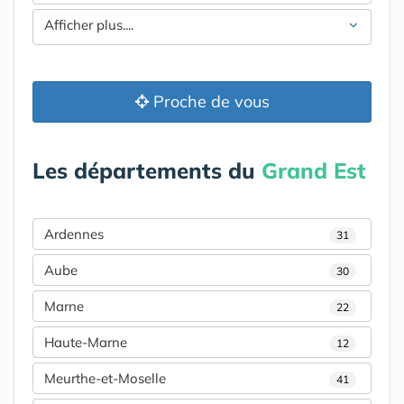
Afficher plus....
Proche de vous
Les départements du
Grand Est
Ardennes
31
Aube
30
Marne
22
Haute-Marne
12
Meurthe-et-Moselle
41