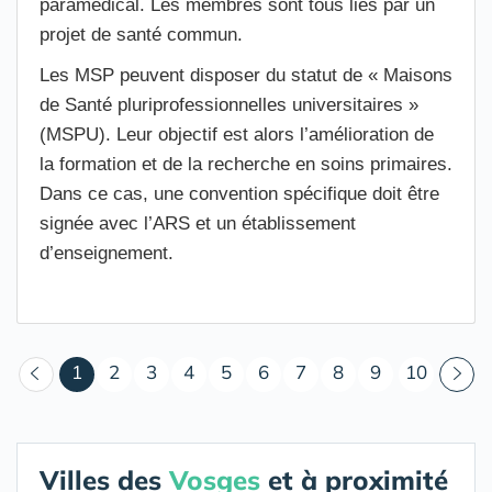
paramédical. Les membres sont tous liés par un
projet de santé commun.
Les MSP peuvent disposer du statut de « Maisons
de Santé pluriprofessionnelles universitaires »
(MSPU). Leur objectif est alors l’amélioration de
la formation et de la recherche en soins primaires.
Dans ce cas, une convention spécifique doit être
signée avec l’ARS et un établissement
d’enseignement.
(courant)
1
2
3
4
5
6
7
8
9
10
Villes des
Vosges
et à proximité