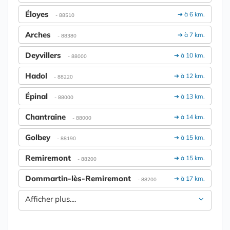
Éloyes
➔ à 6 km.
- 88510
Arches
➔ à 7 km.
- 88380
Deyvillers
➔ à 10 km.
- 88000
Hadol
➔ à 12 km.
- 88220
Épinal
➔ à 13 km.
- 88000
Chantraine
➔ à 14 km.
- 88000
Golbey
➔ à 15 km.
- 88190
Remiremont
➔ à 15 km.
- 88200
Dommartin-lès-Remiremont
➔ à 17 km.
- 88200
Afficher plus....