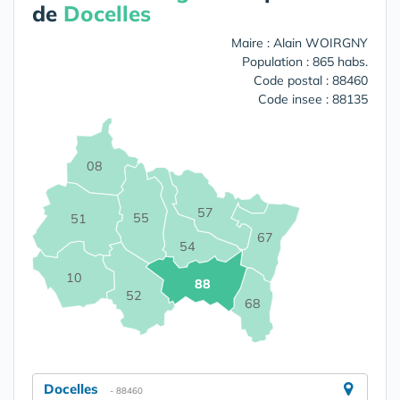
de
Docelles
Maire : Alain WOIRGNY
Population : 865 habs.
Code postal : 88460
Code insee : 88135
08
57
55
51
67
54
10
88
52
68
Docelles
- 88460