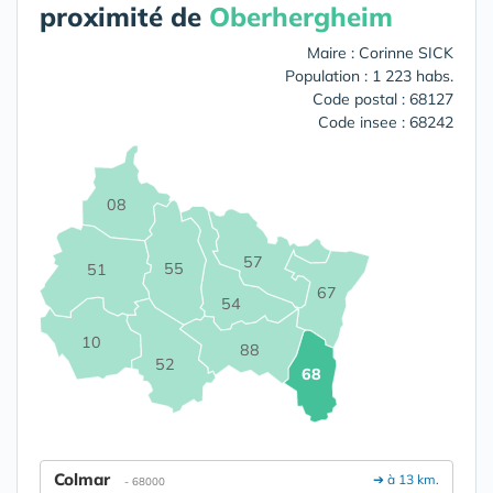
proximité de
Oberhergheim
Maire : Corinne SICK
Population : 1 223 habs.
Code postal : 68127
Code insee : 68242
08
57
55
51
67
54
10
88
52
68
Colmar
➔ à 13 km.
- 68000