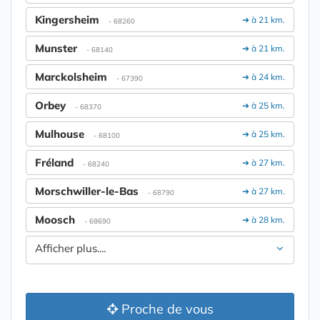
Kingersheim
➔ à 21 km.
- 68260
Munster
➔ à 21 km.
- 68140
Marckolsheim
➔ à 24 km.
- 67390
Orbey
➔ à 25 km.
- 68370
Mulhouse
➔ à 25 km.
- 68100
Fréland
➔ à 27 km.
- 68240
Morschwiller-le-Bas
➔ à 27 km.
- 68790
Moosch
➔ à 28 km.
- 68690
Afficher plus....
Proche de vous