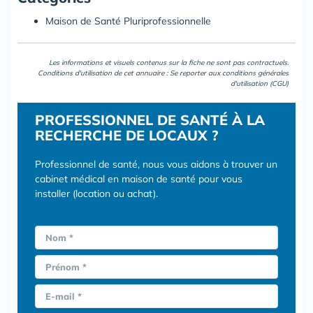
Maison de Santé Pluriprofessionnelle
Les informations et visuels contenus sur la fiche ne sont pas contractuels.
Conditions d'utilisation de cet annuaire : Se reporter aux
conditions générales
d'utilisation (CGU)
PROFESSIONNEL DE SANTÉ À LA
RECHERCHE DE LOCAUX ?
Professionnel de santé, nous vous aidons à trouver un
cabinet médical en maison de santé pour vous
installer (location ou achat).
Nom *
Prénom *
E-mail *