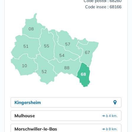
Code postal : 68260
Code insee : 68166
08
57
55
51
67
54
10
88
52
68
Kingersheim
Mulhouse
➔ à 4 km.
Morschwiller-le-Bas
➔ à 8 km.