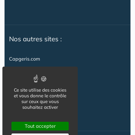
Nos autres sites :
Capgeris.com
CapResidencesSeniors.com
Emploi-formation-sante.com
Ce site utilise des cookies
Seniorissimmo.com
et vous donne le contrôle
sur ceux que vous
Creche-et-naissance.com
souhaitez activer
Co-Living & Co-Working
Tout accepter