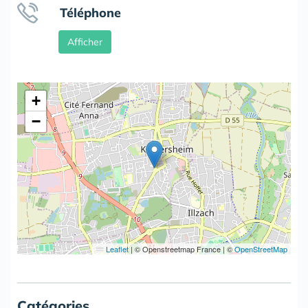
Téléphone
Afficher
+
−
Leaflet
|
© Openstreetmap France | ©
OpenStreetMap
Catégories