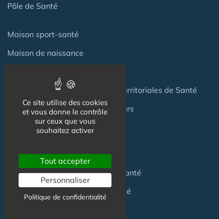
Pôle de Santé
Maison sport-santé
Maison de naissance
Centre de Soins et de Prévention
Communauté Professionnelles Territoriales de Santé
Ce site utilise des cookies
Hotel Patient & Hôtels Hospitaliers
et vous donne le contrôle
sur ceux que vous
souhaitez activer
Pour les
Professionnels
Tout accepter
Location locaux
en Maison de Santé
Personnaliser
Achat locaux
en Maison de Santé
Politique de confidentialité
Emploi
en Centre de Santé