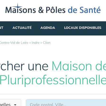
NT
ACTUALITÉ
AGENDA
LOCAUX DISPONIBLES
Centre-Val de Loire
»
Indre
»
Clion
cher une
Maison d
Pluriprofessionnell
nnelles