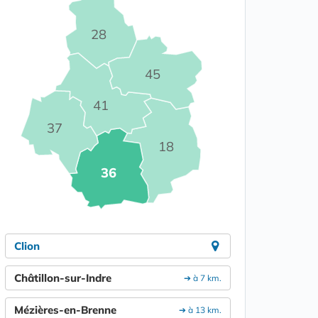
28
45
41
37
18
36
Clion
Châtillon-sur-Indre
➔ à 7 km.
Mézières-en-Brenne
➔ à 13 km.