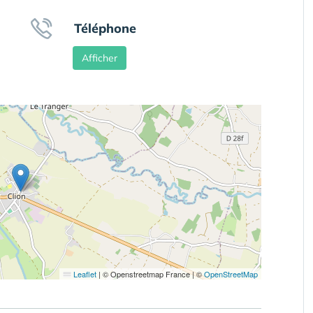
Téléphone
Afficher
Leaflet
|
© Openstreetmap France | ©
OpenStreetMap