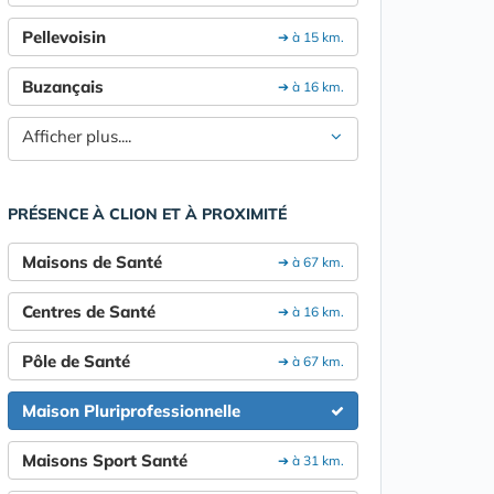
Pellevoisin
➔ à 15 km.
Buzançais
➔ à 16 km.
Afficher plus....
PRÉSENCE À CLION ET À PROXIMITÉ
Maisons de Santé
➔ à 67 km.
Centres de Santé
➔ à 16 km.
Pôle de Santé
➔ à 67 km.
Maison Pluriprofessionnelle
Maisons Sport Santé
➔ à 31 km.