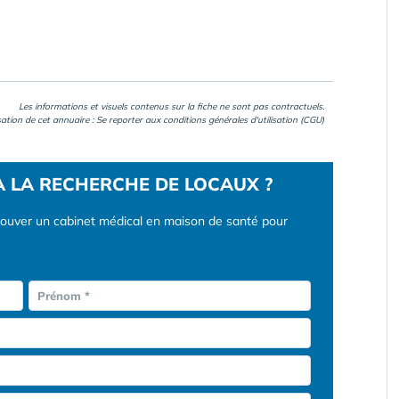
Les informations et visuels contenus sur la fiche ne sont pas contractuels.
isation de cet annuaire : Se reporter aux
conditions générales d'utilisation (CGU)
À LA RECHERCHE DE LOCAUX ?
rouver un cabinet médical en maison de santé pour
Prénom *