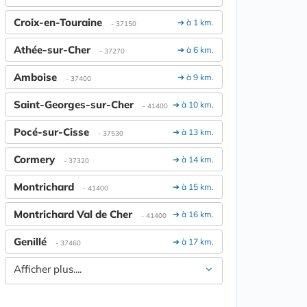
Croix-en-Touraine
➔ à 1 km.
- 37150
Athée-sur-Cher
➔ à 6 km.
- 37270
Amboise
➔ à 9 km.
- 37400
Saint-Georges-sur-Cher
➔ à 10 km.
- 41400
Pocé-sur-Cisse
➔ à 13 km.
- 37530
Cormery
➔ à 14 km.
- 37320
Montrichard
➔ à 15 km.
- 41400
Montrichard Val de Cher
➔ à 16 km.
- 41400
Genillé
➔ à 17 km.
- 37460
Afficher plus....