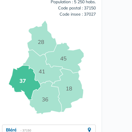
Population : 5 250 habs.
Code postal : 37150
Code insee : 37027
28
45
41
37
18
36
Bléré
- 37150