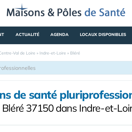
NT
ACTUALITÉ
AGENDA
LOCAUX DISPONIBLES
Centre-Val de Loire
»
Indre-et-Loire
»
Bléré
s de santé pluriprofessio
 Bléré 37150 dans Indre-et-Loi