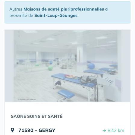
Autres
Maisons de santé pluriprofessionnelles
à
proximité de
Saint-Loup-Géanges
SAÔNE SOINS ET SANTÉ
71590 - GERGY
➔ 8.42 km