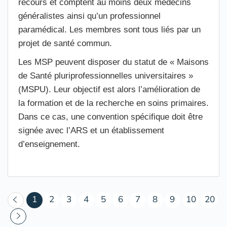
recours et comptent au moins deux médecins
généralistes ainsi qu’un professionnel
paramédical. Les membres sont tous liés par un
projet de santé commun.
Les MSP peuvent disposer du statut de « Maisons
de Santé pluriprofessionnelles universitaires »
(MSPU). Leur objectif est alors l’amélioration de
la formation et de la recherche en soins primaires.
Dans ce cas, une convention spécifique doit être
signée avec l’ARS et un établissement
d’enseignement.
(courant)
1
2
3
4
5
6
7
8
9
10
20