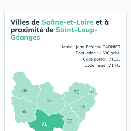
Villes de
Saône-et-Loire
et à
proximité de
Saint-Loup-
Géanges
Maire : Jean-Frédéric GARNIER
Population : 1 636 habs.
Code postal : 71133
Code insee : 71443
89
70
90
21
25
58
39
71