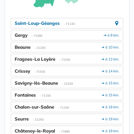
Saint-Loup-Géanges
- 71133
Gergy
➔ à 8 km.
- 71590
Beaune
➔ à 10 km.
- 21200
Fragnes-La Loyère
➔ à 13 km.
- 71530
Crissey
➔ à 14 km.
- 71530
Savigny-lès-Beaune
➔ à 15 km.
- 21420
Fontaines
➔ à 15 km.
- 71150
Chalon-sur-Saône
➔ à 18 km.
- 71100
Seurre
➔ à 19 km.
- 21250
Châtenoy-le-Royal
➔ à 19 km.
- 71880