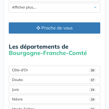
Afficher plus....
Proche de vous
Les départements de
Bourgogne-Franche-Comté
Côte-d'Or
26
Doubs
37
Jura
24
Nièvre
19
Haute-Saône