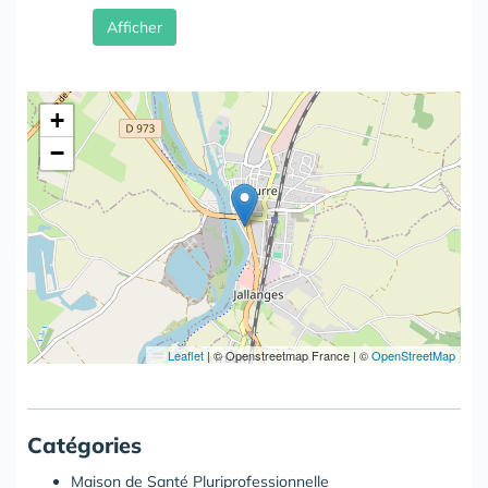
Afficher
+
−
Leaflet
|
© Openstreetmap France | ©
OpenStreetMap
Catégories
Maison de Santé Pluriprofessionnelle