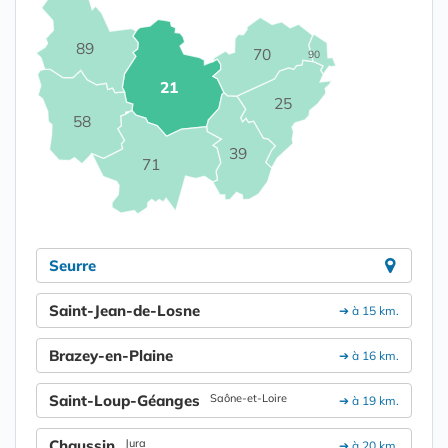
89
70
90
21
25
58
39
71
Seurre
Saint-Jean-de-Losne
➔ à 15 km.
Brazey-en-Plaine
➔ à 16 km.
Saint-Loup-Géanges
Saône-et-Loire
➔ à 19 km.
Chaussin
Jura
➔ à 20 km.