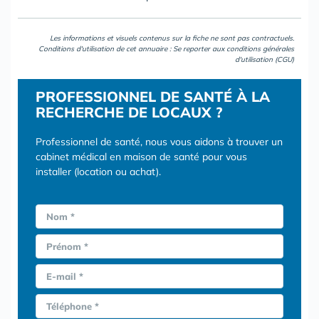
Les informations et visuels contenus sur la fiche ne sont pas contractuels.
Conditions d'utilisation de cet annuaire : Se reporter aux
conditions générales
d'utilisation (CGU)
PROFESSIONNEL DE SANTÉ À LA
RECHERCHE DE LOCAUX ?
Professionnel de santé, nous vous aidons à trouver un
cabinet médical en maison de santé pour vous
installer (location ou achat).
Nom *
Prénom *
E-mail *
Téléphone *