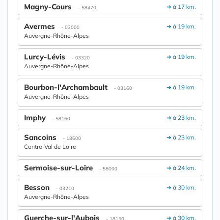
Magny-Cours
➔ à 17 km.
- 58470
Avermes
➔ à 19 km.
- 03000
Auvergne-Rhône-Alpes
Lurcy-Lévis
➔ à 19 km.
- 03320
Auvergne-Rhône-Alpes
Bourbon-l'Archambault
➔ à 19 km.
- 03160
Auvergne-Rhône-Alpes
Imphy
➔ à 23 km.
- 58160
Sancoins
➔ à 23 km.
- 18600
Centre-Val de Loire
Sermoise-sur-Loire
➔ à 24 km.
- 58000
Besson
➔ à 30 km.
- 03210
Auvergne-Rhône-Alpes
Guerche-sur-l'Aubois
➔ à 30 km.
- 18150