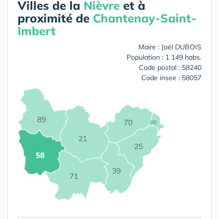
Villes de la
Nièvre
et à
proximité de
Chantenay-Saint-
Imbert
Maire : Joël DUBOIS
Population : 1 149 habs.
Code postal : 58240
Code insee : 58057
89
70
90
21
25
58
39
71