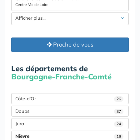
Centre-Val de Loire
Afficher plus....
Proche de vous
Les départements de
Bourgogne-Franche-Comté
Côte-d'Or
26
Doubs
37
Jura
24
Nièvre
19