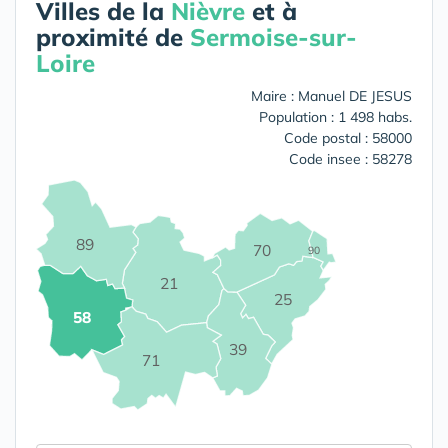
Villes de la
Nièvre
et à
proximité de
Sermoise-sur-
Loire
Maire : Manuel DE JESUS
Population : 1 498 habs.
Code postal : 58000
Code insee : 58278
89
70
90
21
25
58
39
71