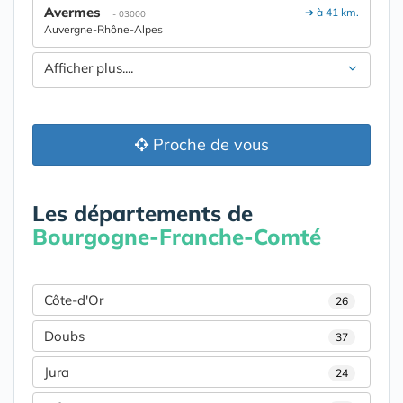
Avermes
➔ à 41 km.
- 03000
Auvergne-Rhône-Alpes
Afficher plus....
Proche de vous
Les départements de
Bourgogne-Franche-Comté
Côte-d'Or
26
Doubs
37
Jura
24