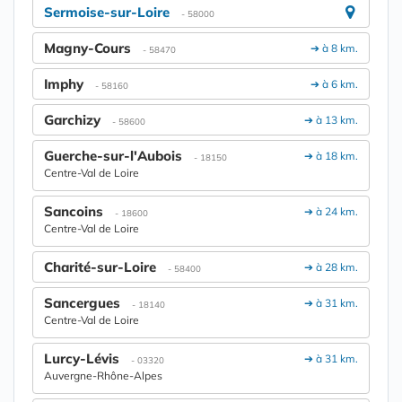
Sermoise-sur-Loire
- 58000
Magny-Cours
➔ à 8 km.
- 58470
Imphy
➔ à 6 km.
- 58160
Garchizy
➔ à 13 km.
- 58600
Guerche-sur-l'Aubois
➔ à 18 km.
- 18150
Centre-Val de Loire
Sancoins
➔ à 24 km.
- 18600
Centre-Val de Loire
Charité-sur-Loire
➔ à 28 km.
- 58400
Sancergues
➔ à 31 km.
- 18140
Centre-Val de Loire
Lurcy-Lévis
➔ à 31 km.
- 03320
Auvergne-Rhône-Alpes