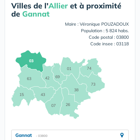
Villes de l'
Allier
et à proximité
de
Gannat
Maire : Véronique POUZADOUX
Population : 5 824 habs.
Code postal : 03800
Code insee : 03118
03
74
01
69
42
63
73
38
15
43
26
07
Gannat
- 03800