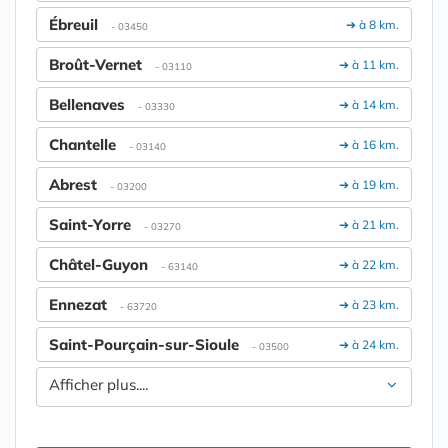
Ébreuil
➔ à 8 km.
- 03450
Broût-Vernet
➔ à 11 km.
- 03110
Bellenaves
➔ à 14 km.
- 03330
Chantelle
➔ à 16 km.
- 03140
Abrest
➔ à 19 km.
- 03200
Saint-Yorre
➔ à 21 km.
- 03270
Châtel-Guyon
➔ à 22 km.
- 63140
Ennezat
➔ à 23 km.
- 63720
Saint-Pourçain-sur-Sioule
➔ à 24 km.
- 03500
Afficher plus....