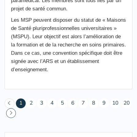
paramédical. Les membres sont tous liés par un
projet de santé commun.
Les MSP peuvent disposer du statut de « Maisons
de Santé pluriprofessionnelles universitaires »
(MSPU). Leur objectif est alors l’amélioration de
la formation et de la recherche en soins primaires.
Dans ce cas, une convention spécifique doit être
signée avec l’ARS et un établissement
d’enseignement.
(courant)
1
2
3
4
5
6
7
8
9
10
20