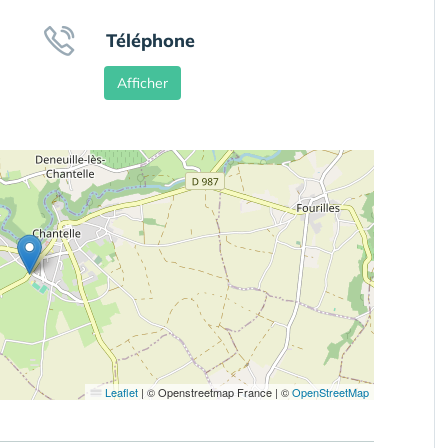
Téléphone
Afficher
Leaflet
|
© Openstreetmap France | ©
OpenStreetMap