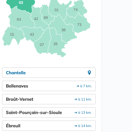
03
74
01
69
42
63
73
38
15
43
26
07
Chantelle
Bellenaves
➔ à 7 km.
Broût-Vernet
➔ à 11 km.
Saint-Pourçain-sur-Sioule
➔ à 13 km.
Ébreuil
➔ à 14 km.