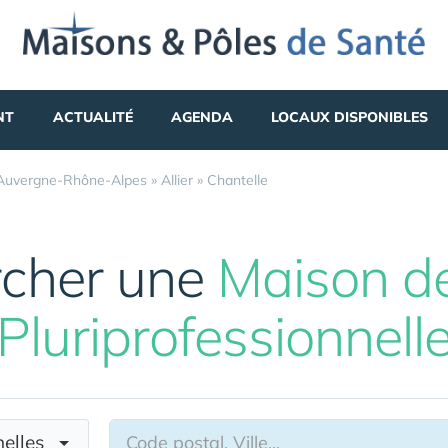
NT
ACTUALITÉ
AGENDA
LOCAUX DISPONIBLES
Auvergne-Rhône-Alpes
»
Allier
»
Chantelle
cher une
Maison d
Pluriprofessionnell
nnelles