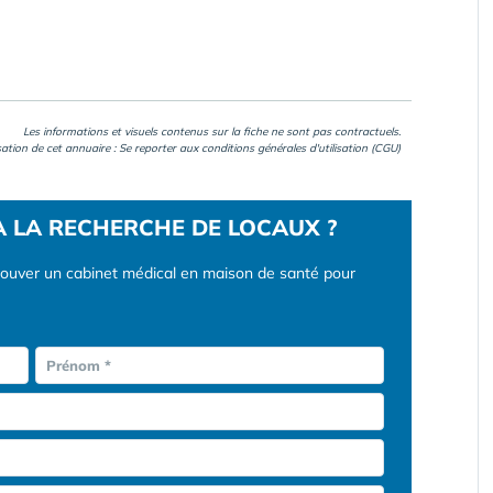
Les informations et visuels contenus sur la fiche ne sont pas contractuels.
isation de cet annuaire : Se reporter aux
conditions générales d'utilisation (CGU)
À LA RECHERCHE DE LOCAUX ?
rouver un cabinet médical en maison de santé pour
Prénom *