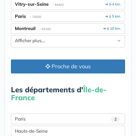
Vitry-sur-Seine
➔ à 4 km.
- 94400
Paris
➔ à 5 km.
- 75000
Montreuil
➔ à 10 km.
- 93100
Afficher plus....
Proche de vous
Les départements d'
Île-de-
France
Paris
2
Hauts-de-Seine