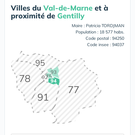
Villes du
Val-de-Marne
et à
proximité de
Gentilly
Maire : Patricia TORDJMAN
Population : 18 577 habs.
Code postal : 94250
Code insee : 94037
95
93
78
75
92
94
77
91