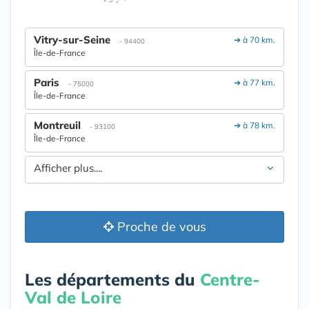
Vitry-sur-Seine
➔ à 70 km.
- 94400
Île-de-France
Paris
➔ à 77 km.
- 75000
Île-de-France
Montreuil
➔ à 78 km.
- 93100
Île-de-France
Afficher plus....
Proche de vous
Les départements du
Centre-
Val de Loire