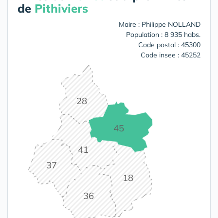
de
Pithiviers
Maire : Philippe NOLLAND
Population : 8 935 habs.
Code postal : 45300
Code insee : 45252
28
45
41
37
18
36