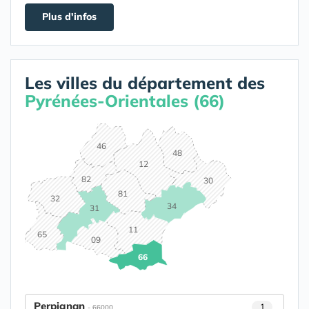
Plus d'infos
Les villes du département des
Pyrénées-Orientales (66)
46
48
12
82
30
81
32
34
31
11
65
09
66
Perpignan
1
- 66000