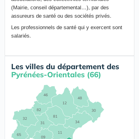
(Mairie, conseil départemental…), par des
assureurs de santé ou des sociétés privés.
Les professionnels de santé qui y exercent sont
salariés.
Les villes du département des
Pyrénées-Orientales (66)
46
48
12
82
30
81
32
34
31
11
65
09