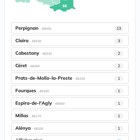
66
Perpignan
13
- 66000
Claira
3
- 66530
Cabestany
2
- 66330
Céret
2
- 66400
Prats-de-Mollo-la-Preste
1
- 66230
Fourques
1
- 66300
Espira-de-l'Agly
1
- 66600
Millas
1
- 66170
Alénya
1
- 66200
Afficher plus....