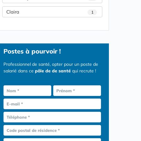
Claira
1
Postes
à pourvoir !
Professionnel de santé, opter pour un poste de
salarié dans ce
pôle de de santé
qui recrute !
Nom *
Prénom *
E-mail *
Téléphone *
Code postal de résidence *