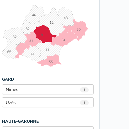
46
48
12
82
30
81
32
34
31
11
65
09
66
GARD
Nîmes
1
Uzès
1
HAUTE-GARONNE