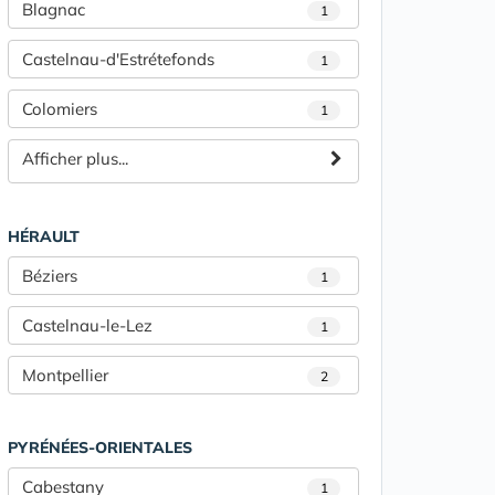
Blagnac
1
Castelnau-d'Estrétefonds
1
Colomiers
1
Afficher plus...
HÉRAULT
Béziers
1
Castelnau-le-Lez
1
Montpellier
2
PYRÉNÉES-ORIENTALES
Cabestany
1