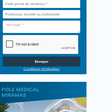
Code postal de résidence *
Profession, Société ou Collectivité
Envoyer
Conditions d'utilisation
POLE MEDICAL
MIRAMAS