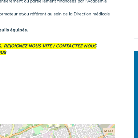
entièrement ou partiellement financées par l'Académie
formateur et/ou référent au sein de la Direction médicale
euils équipés.
S,
REJOIGNEZ NOUS VITE / CONTACTEZ NOUS
..
OUS