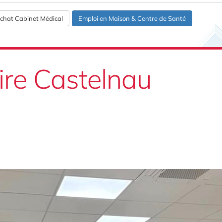
chat Cabinet Médical
Emploi en Maison & Centre de Santé
ire Castelnau