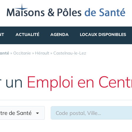
NT
ACTUALITÉ
AGENDA
LOCAUX DISPONIBLES
Santé
»
Occitanie
»
Hérault
»
Castelnau-le-Lez
r un
Emploi en Cent
ntre de Santé