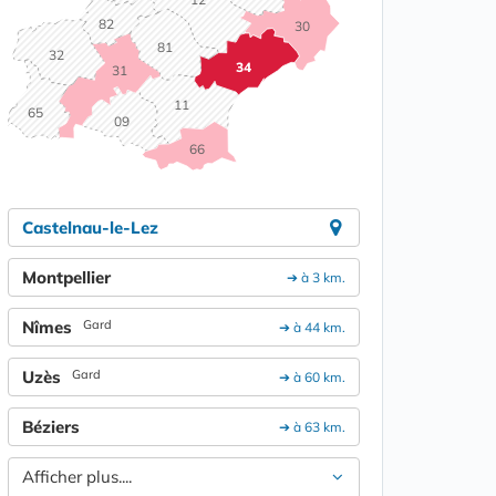
82
30
81
32
34
31
11
65
09
66
Castelnau-le-Lez
Montpellier
➔ à 3 km.
Nîmes
Gard
➔ à 44 km.
Uzès
Gard
➔ à 60 km.
Béziers
➔ à 63 km.
Afficher plus....