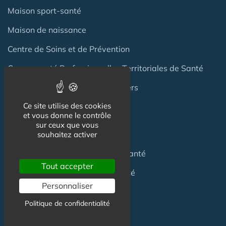
Maison sport-santé
Maison de naissance
Centre de Soins et de Prévention
Communauté Professionnelles Territoriales de Santé
Hotel Patient & Hôtels Hospitaliers
Ce site utilise des cookies
et vous donne le contrôle
Pour les
Professionnels
sur ceux que vous
souhaitez activer
Location locaux
en Maison de Santé
Tout accepter
Achat locaux
en Maison de Santé
Personnaliser
Emploi
en Centre de Santé
Politique de confidentialité
S'installer
en Maison de Santé