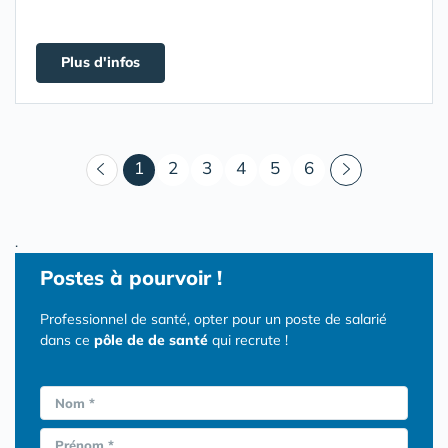
Plus d'infos
(courant)
1
2
3
4
5
6
.
Postes
à pourvoir !
Professionnel de santé, opter pour un poste de salarié
dans ce
pôle de de santé
qui recrute !
Nom *
Prénom *