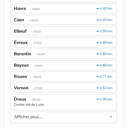
Havre
➔ à 40 km.
- 76600
Caen
➔ à 43 km.
- 14000
Elbeuf
➔ à 59 km.
- 76500
Évreux
➔ à 69 km.
- 27000
Barentin
➔ à 69 km.
- 76360
Bayeux
➔ à 69 km.
- 14400
Rouen
➔ à 71 km.
- 76000
Vernon
➔ à 92 km.
- 27200
Dreux
➔ à 95 km.
- 28100
Centre-Val de Loire
Afficher plus....