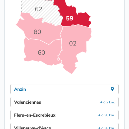
62
59
80
02
60
Anzin
Valenciennes
➔ à 2 km.
Flers-en-Escrebieux
➔ à 30 km.
Villeneuve-d'Ascq
➔ à 38 km.