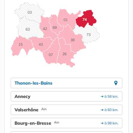
03
74
01
69
42
63
73
38
15
43
26
07
Thonon-les-Bains
Annecy
➔ à 58 km.
Valserhône
Ain
➔ à 60 km.
Bourg-en-Bresse
Ain
➔ à 98 km.