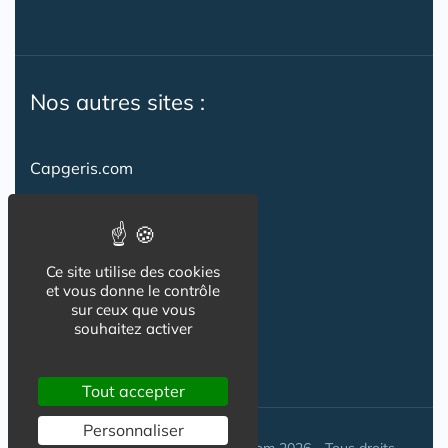
Nos autres sites :
Capgeris.com
CapResidencesSeniors.com
Emploi-formation-sante.com
Ce site utilise des cookies
Seniorissimmo.com
et vous donne le contrôle
sur ceux que vous
Creche-et-naissance.com
souhaitez activer
Co-Living & Co-Working
Tout accepter
Personnaliser