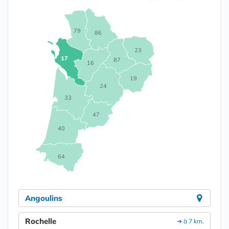
79
86
23
17
87
16
19
24
33
47
40
64
Angoulins
Rochelle
➔ à 7 km.