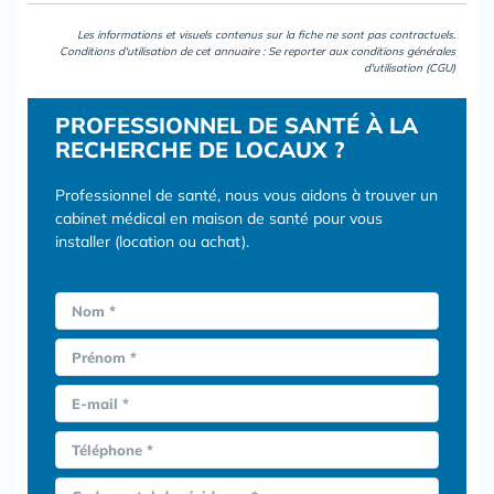
Les informations et visuels contenus sur la fiche ne sont pas contractuels.
Conditions d'utilisation de cet annuaire : Se reporter aux
conditions générales
d'utilisation (CGU)
PROFESSIONNEL DE SANTÉ À LA
RECHERCHE DE LOCAUX ?
Professionnel de santé, nous vous aidons à trouver un
cabinet médical en maison de santé pour vous
installer (location ou achat).
Nom *
Prénom *
E-mail *
Téléphone *