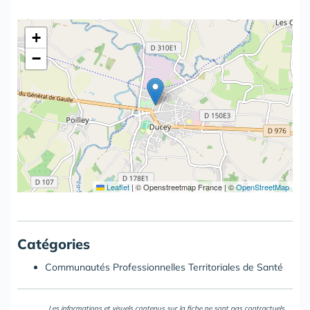
+
−
Leaflet
|
© Openstreetmap France | ©
OpenStreetMap
Catégories
Communautés Professionnelles Territoriales de Santé
Les informations et visuels contenus sur la fiche ne sont pas contractuels.