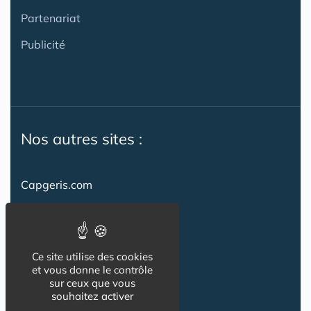
Partenariat
Publicité
Nos autres sites :
Capgeris.com
CapResidencesSeniors.com
Emploi-formation-sante.com
Ce site utilise des cookies
Seniorissimmo.com
et vous donne le contrôle
sur ceux que vous
Creche-et-naissance.com
souhaitez activer