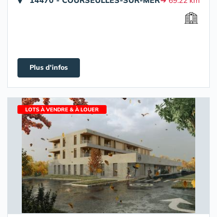
14470 - COURSEULLES-SUR-MER
➔ 69.22 km
Plus d'infos
LOTS À VENDRE & À LOUER