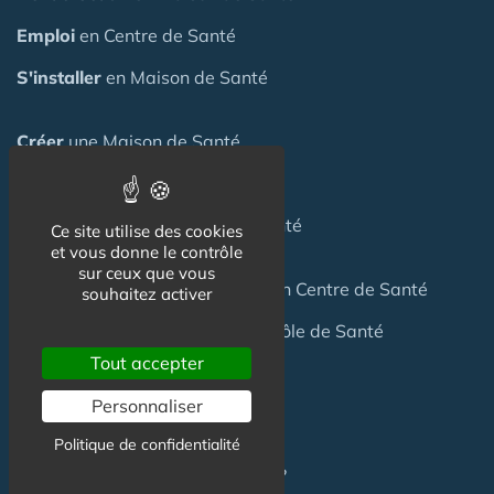
Emploi
en Centre de Santé
S'installer
en Maison de Santé
Créer
une Maison de Santé
Financer
une Maison de Santé
Investir
dans une Maison de Santé
Ce site utilise des cookies
et vous donne le contrôle
sur ceux que vous
Céder
une Maison
de Santé
ou un Centre de Santé
souhaitez activer
Terrain
pour création Maison / Pôle de Santé
Tout accepter
Personnaliser
FAQ
Politique de confidentialité
C'est quoi une Maison de Santé ?