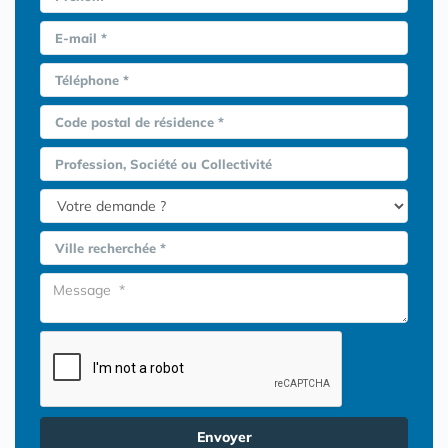
E-mail *
Téléphone *
Code postal de résidence *
Profession, Société ou Collectivité
Ville recherchée *
Envoyer