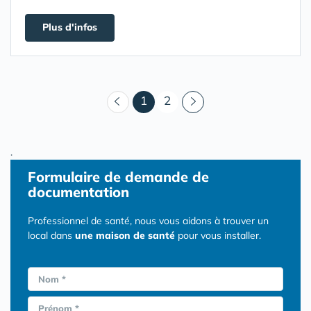
Plus d'infos
(courant)
1
2
.
Formulaire
de demande de
documentation
Professionnel de santé, nous vous aidons à trouver un
local dans
une maison de santé
pour vous installer.
Nom *
Prénom *