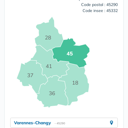
Code postal : 45290
Code insee : 45332
28
45
41
37
18
36
Varennes-Changy
- 45290