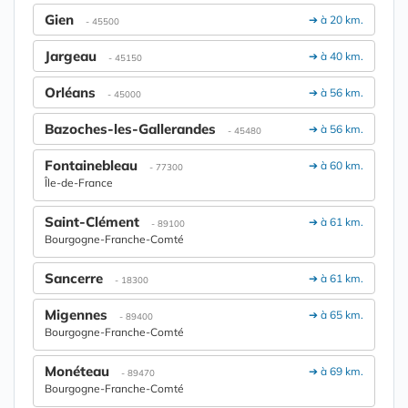
Gien
➔ à 20 km.
- 45500
Jargeau
➔ à 40 km.
- 45150
Orléans
➔ à 56 km.
- 45000
Bazoches-les-Gallerandes
➔ à 56 km.
- 45480
Fontainebleau
➔ à 60 km.
- 77300
Île-de-France
Saint-Clément
➔ à 61 km.
- 89100
Bourgogne-Franche-Comté
Sancerre
➔ à 61 km.
- 18300
Migennes
➔ à 65 km.
- 89400
Bourgogne-Franche-Comté
Monéteau
➔ à 69 km.
- 89470
Bourgogne-Franche-Comté