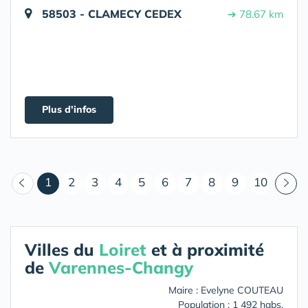
58503 - CLAMECY CEDEX
➔ 78.67 km
Plus d'infos
(courant)
1
2
3
4
5
6
7
8
9
10
Villes du
Loiret
et à proximité
de
Varennes-Changy
Maire : Evelyne COUTEAU
Population : 1 492 habs.