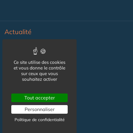
Actualité
Actualité Maison de Santé
Agenda Maison de Santé
Ce site utilise des cookies
et vous donne le contrôle
Flux RSS
sur ceux que vous
souhaitez activer
Newsletter
Tout accepter
Reseaux Sociaux
Personnaliser
Politique de confidentialité
Facebook
X (ex-Twitter)