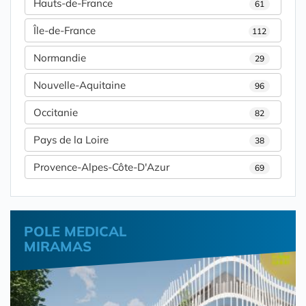
Hauts-de-France
61
Île-de-France
112
Normandie
29
Nouvelle-Aquitaine
96
Occitanie
82
Pays de la Loire
38
Provence-Alpes-Côte-D'Azur
69
POLE MEDICAL
MIRAMAS