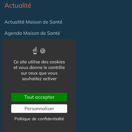
Actualité
Actualité Maison de Santé
Agenda Maison de Santé
Flux RSS
Newsletter
Ce site utilise des cookies
et vous donne le contrôle
sur ceux que vous
Reseaux Sociaux
souhaitez activer
Facebook
Tout accepter
X (ex-Twitter)
Personnaliser
Linkedin
Politique de confidentialité