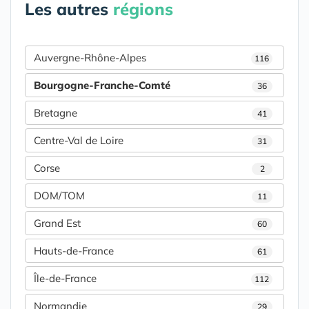
Les autres
régions
Auvergne-Rhône-Alpes
116
Bourgogne-Franche-Comté
36
Bretagne
41
Centre-Val de Loire
31
Corse
2
DOM/TOM
11
Grand Est
60
Hauts-de-France
61
Île-de-France
112
Normandie
29