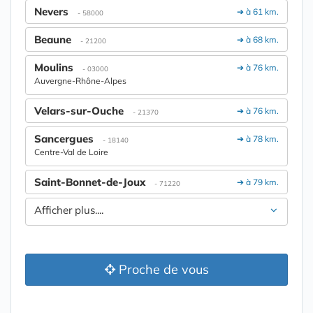
Nevers
➔ à 61 km.
- 58000
Beaune
➔ à 68 km.
- 21200
Moulins
➔ à 76 km.
- 03000
Auvergne-Rhône-Alpes
Velars-sur-Ouche
➔ à 76 km.
- 21370
Sancergues
➔ à 78 km.
- 18140
Centre-Val de Loire
Saint-Bonnet-de-Joux
➔ à 79 km.
- 71220
Afficher plus....
Proche de vous