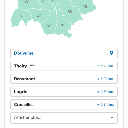
42
63
73
38
15
43
26
07
Douvaine
Thoiry
Ain
➔ à 26 km.
Beaumont
➔ à 27 km.
Lugrin
➔ à 30 km.
Cruseilles
➔ à 34 km.
Afficher plus....