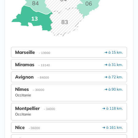
84
06
13
83
Marseille
➔ à 15 km.
- 13000
Miramas
➔ à 31 km.
- 13140
Avignon
➔ à 72 km.
- 84000
Nîmes
➔ à 90 km.
- 30000
Occitanie
Montpellier
➔ à 118 km.
- 34000
Occitanie
Nice
➔ à 161 km.
- 06000