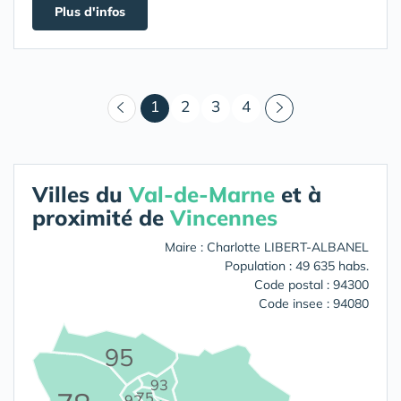
Plus d'infos
(courant)
1
2
3
4
Villes du
Val-de-Marne
et à
proximité de
Vincennes
Maire : Charlotte LIBERT-ALBANEL
Population : 49 635 habs.
Code postal : 94300
Code insee : 94080
95
93
75
92