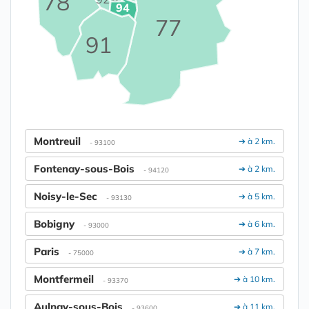
78
94
77
91
Montreuil
➔ à 2 km.
- 93100
Fontenay-sous-Bois
➔ à 2 km.
- 94120
Noisy-le-Sec
➔ à 5 km.
- 93130
Bobigny
➔ à 6 km.
- 93000
Paris
➔ à 7 km.
- 75000
Montfermeil
➔ à 10 km.
- 93370
Aulnay-sous-Bois
➔ à 11 km.
- 93600