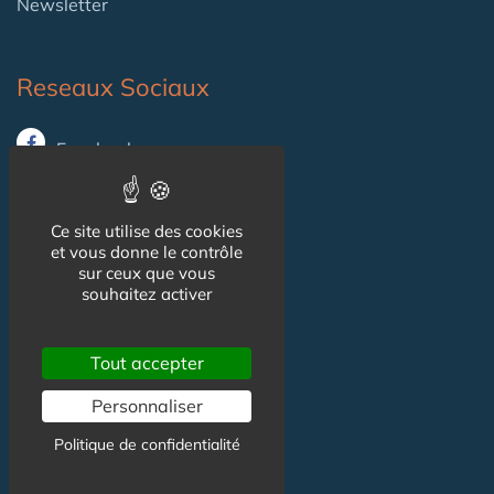
Newsletter
Reseaux Sociaux
Facebook
X (ex-Twitter)
Ce site utilise des cookies
Linkedin
et vous donne le contrôle
sur ceux que vous
souhaitez activer
Informations
Tout accepter
CGU
Personnaliser
Mentions légales
Politique de confidentialité