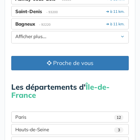
Saint-Denis
➔ à 11 km.
- 93200
Bagneux
➔ à 11 km.
- 92220
Afficher plus....
Proche de vous
Les départements d'
Île-de-
France
Paris
12
Hauts-de-Seine
3